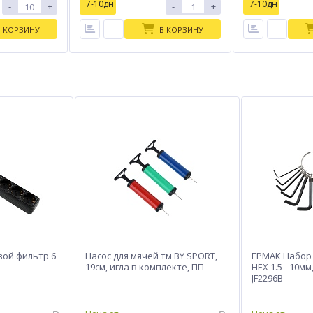
7-10дн
7-10дн
-
+
-
+
В КОРЗИНУ
В КОРЗИНУ
вой фильтр 6
Насос для мячей тм BY SPORT,
ЕРМАК Набор
19см, игла в комплекте, ПП
HEX 1.5 - 10мм
JF2296B