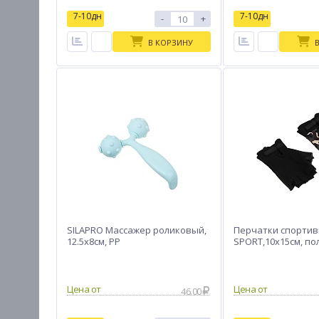
7-10дн
7-10дн
-
+
В КОРЗИНУ
SILAPRO Массажер роликовый,
Перчатки спортив
12.5x8см, PP
SPORT,10х15см, по
Цена от
Цена от
46.00