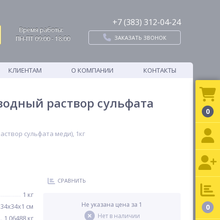
+7 (383) 312-04-24
Время работы:
ЗАКАЗАТЬ ЗВОНОК
ПН-ПТ 09:00 - 18:00
КЛИЕНТАМ
О КОМПАНИИ
КОНТАКТЫ
водный раствор сульфата
0
аствор сульфата меди), 1кг
СРАВНИТЬ
1 кг
Не указана цена за 1
34х34х1 см
0
Нет в наличии
1,06488 кг