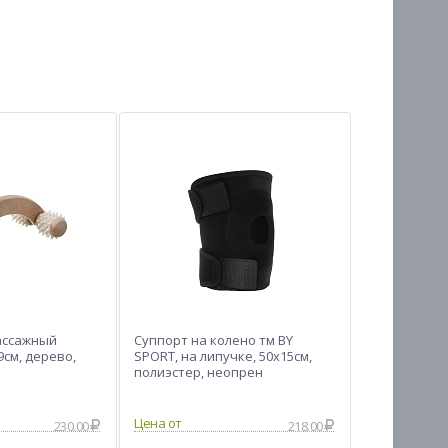
ассажный
Суппорт на колено тм BY
9см, дерево,
SPORT, на липучке, 50х15см,
полиэстер, неопрен
Цена от
230.00
218.00