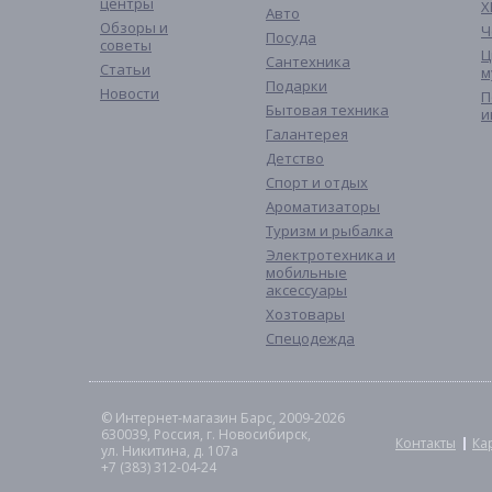
центры
Х
Авто
Обзоры и
Ч
Посуда
советы
Ц
Сантехника
Статьи
м
Подарки
Новости
П
Бытовая техника
и
Галантерея
Детство
Спорт и отдых
Ароматизаторы
Туризм и рыбалка
Электротехника и
мобильные
аксессуары
Хозтовары
Спецодежда
© Интернет-магазин Барс, 2009-2026
630039, Россия, г. Новосибирск,
Контакты
Ка
ул. Никитина, д. 107а
+7 (383) 312-04-24