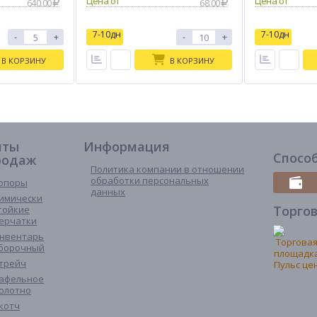
640.00
68.00
7-10дн
7-10дн
-
+
-
+
В КОРЗИНУ
В КОРЗИНУ
иты
Информация
Спосо
родаж
Политика компании в отношении
обработки персональных
опоры
данных
имически
Торго
тойкие
ерчатки
нвентарь
борочный
трейч
афельное
олотно
котч