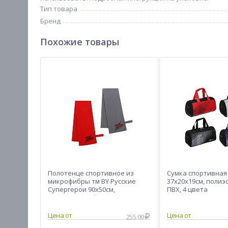
Тип товара
Бренд
Похожие товары
Полотенце спортивное из
Сумка спортивная 
микрофибры тм BY Русские
37х20х19см, полиэс
Супергерои 90х50см,
ПВХ, 4 цвета
полиэстер, нейлон, 2 цвета
Цена от
Цена от
255.00