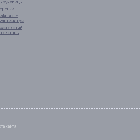
Б рукавицы
еренки
ифровые
ультиметры
оливочный
нвентарь
рта сайта