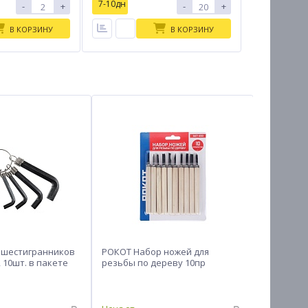
7-10дн
-
+
-
+
В КОРЗИНУ
В КОРЗИНУ
 шестигранников
РОКОТ Набор ножей для
ЕРМАК Ще
, 10шт. в пакете
резьбы по дереву 10пр
150мм/22