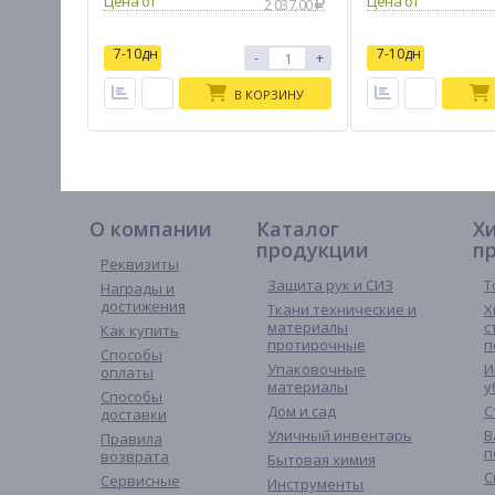
2 037.00
7-10дн
7-10дн
-
+
В КОРЗИНУ
О компании
Каталог
Х
продукции
п
Реквизиты
Защита рук и СИЗ
Т
Награды и
достижения
Ткани технические и
Х
материалы
с
Как купить
протирочные
п
Способы
Упаковочные
И
оплаты
материалы
у
Способы
Дом и сад
С
доставки
Уличный инвентарь
В
Правила
п
возврата
Бытовая химия
С
Сервисные
Инструменты