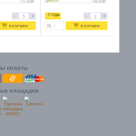
112.00
148.00
7-10дн
7-10дн
-
+
-
+
В КОРЗИНУ
В КОРЗИНУ
бы оплаты
вые площадки