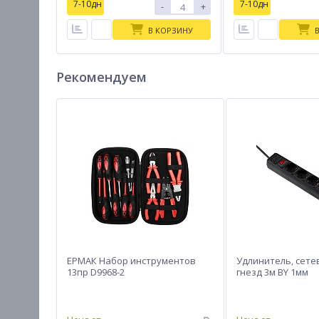
7-10дн
7-10дн
-
+
В КОРЗИНУ
Рекомендуем
ЕРМАК Набор инструментов
Удлинитель, сете
13пр D9968-2
гнезд 3м BY 1мм