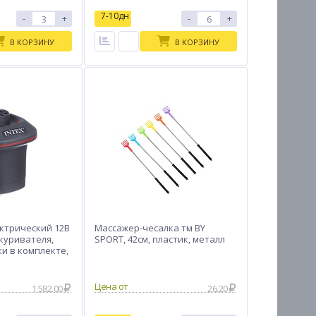
7-10дн
-
+
-
+
В КОРЗИНУ
В КОРЗИНУ
ектрический 12В
Массажер-чесалка тм BY
рикуривателя,
SPORT, 42см, пластик, металл
ки в комплекте,
Цена от
1 582.00
26.20