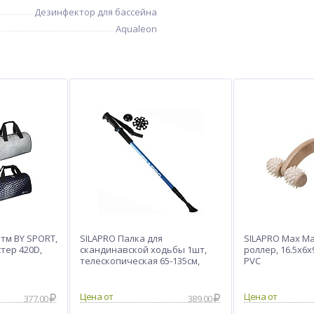
Дезинфектор для бассейна
Aqualeon
тм BY SPORT,
SILAPRO Палка для
SILAPRO Max М
тер 420D,
скандинавской ходьбы 1шт,
роллер, 16.5х6х
телескопическая 65-135см,
PVC
алюм 6061, PVC
Цена от
Цена от
377.00
389.00