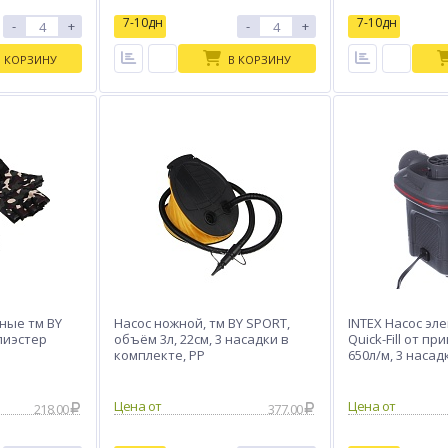
7-10дн
7-10дн
-
+
-
+
В КОРЗИНУ
В КОРЗИНУ
ные тм BY
Насос ножной, тм BY SPORT,
INTEX Насос эл
лиэстер
объём 3л, 22см, 3 насадки в
Quick-Fill от п
комплекте, РР
650л/м, 3 насад
66636
Цена от
Цена от
218.00
377.00