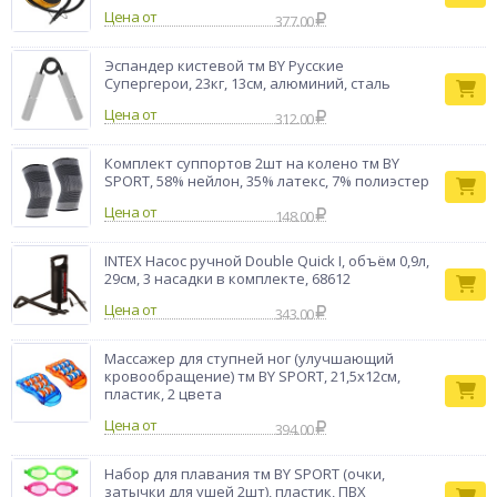
Бренд
Цена от
BestWay
377.00
Эспандер кистевой тм BY Русские
Супергерои, 23кг, 13см, алюминий, сталь
Цена от
312.00
Комплект суппортов 2шт на колено тм BY
SPORT, 58% нейлон, 35% латекс, 7% полиэстер
Цена от
148.00
INTEX Насос ручной Double Quick I, объём 0,9л,
29см, 3 насадки в комплекте, 68612
Цена от
343.00
Массажер для ступней ног (улучшающий
кровообращение) тм BY SPORT, 21,5x12см,
пластик, 2 цвета
Цена от
394.00
Набор для плавания тм BY SPORT (очки,
затычки для ушей 2шт), пластик, ПВХ