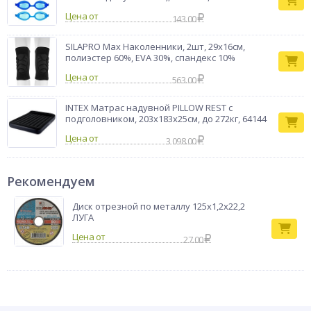
Цена от
143.00
SILAPRO Max Наколенники, 2шт, 29х16см,
полиэстер 60%, EVA 30%, спандекс 10%
Цена от
563.00
INTEX Матрас надувной PILLOW REST с
подголовником, 203x183x25см, до 272кг, 64144
Цена от
3 098.00
Рекомендуем
Диск отрезной по металлу 125х1,2х22,2
ЛУГА
27.00