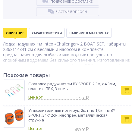
ПОДРОБНЕЕ О ДОСТАВКЕ
ЧАСТЫЕ ВОПРОСЫ
ОПИСАНИЕ
ХАРАКТЕРИСТИКИ
НАЛИЧИЕ В МАГАЗИНАХ
Лодка надувная тм Intex «Challenger» 2 BOAT SET, габариты
236x114x41 см с веслами и насосом в комплекте
предназначена для рыбалки или водных прогулок по
спокойным водоемам без сильного течения. Изготовлена из
надежного усиленного многослойного ПВХ повышенной
прочности, устойчивого к истиранию, ультрафиолету и
Похожие товары
проколам. Грузоподъемность до 200 кг оптимальна для
двоих взрослых и необходимого снаряжения. Герметичные
Скакалка радужная тм BY SPORT, 2,3м, d4,3мм,
камеры не спускают воздух и не требуют частой подкачки.
пластик, ПВХ, 3 цвета
Лодка отлично сохраняет устойчивость на воде, не
Цена от
накреняется и не переворачивается. Ручной насос высокого
51.00
давления позволит быстро привести лодку в рабочее
состояние.
Утяжелители для ног и рук, 2шт по 1,0кг тм BY
SPORT, 31x12см, неопрен, металлическая
Бренд
Intex
стружка
Цена от
489.00