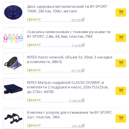
Диск здоровья металлический тм BY SPORT
1000г, 28х1см, 100кг, металл
Цена от
820.00
Скакалка силиконовая с тонкими ручками тм
BY SPORT, 2,8м, d4,7мм, пластик, ПВХ
Цена от
114.00
INTEX Насос ножной, объём 5л, 30см, 3 насадки
в комплекте, 68610
Цена от
657.00
INTEX Матрас надувной CLASSIC DOWNY, в
комплекте 2 подушки и насос, 203x152x25см,
до 272кг, 64765
Цена от
3 046.00
Комплект упоров для отжимания тм BY SPORT,
2шт, пластик, ЭВА
Цена от
345.00