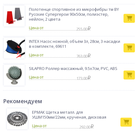
Полотенце спортивное из микрофибры тм BY
Русские Супергерои 90х50см, полиэстер,
нейлон, 2 цвета
Цена от
255.00
INTEX Насос ножной, объём 3л, 28см, 3 насадки
в комплекте, 69611
Цена от
763.00
SILAPRO Роллер массажный, 9.5х7см, PVC, ABS
Цена от
173.00
Рекомендуем
ЕРМАК Щетка металл. для
УШМ150мм/22мм, крученая, дисковая
292.00