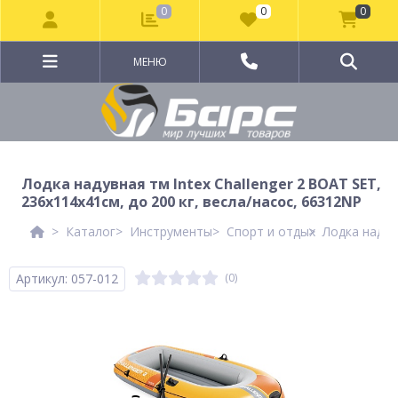
0
0
0
МЕНЮ
Лодка надувная тм Intex Challenger 2 BOAT SET,
236x114x41см, до 200 кг, весла/насос, 66312NP
Каталог
Инструменты
Спорт и отдых
Лодка надув
Артикул: 057-012
(0)