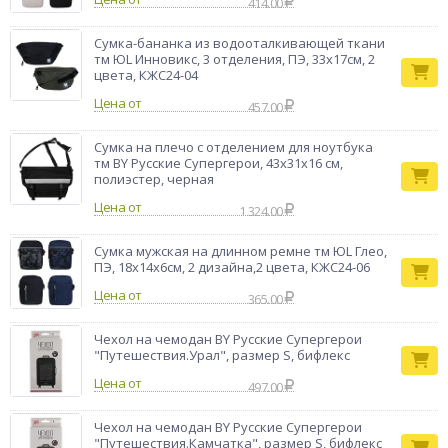
414.00
Сумка-бананка из водооталкивающей ткани
тм ЮL Инновикс, 3 отделения, ПЭ, 33х17см, 2
цвета, КЖС24-04
Цена от
457.00
Сумка на плечо с отделением для ноутбука
тм BY Русские Супергерои, 43x31x16 см,
полиэстер, черная
Цена от
1 324.00
Сумка мужская на длинном ремне тм ЮL Глео,
ПЭ, 18х14х6см, 2 дизайна,2 цвета, КЖС24-06
Цена от
365.00
Чехол на чемодан BY Русские Супергерои
"Путешествия.Урал", размер S, бифлекс
Цена от
497.00
Чехол на чемодан BY Русские Супергерои
"Путешествия.Камчатка", размер S, бифлекс