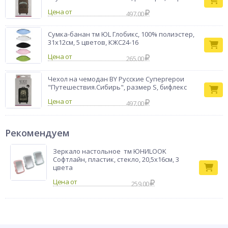
Цена от
497.00
Сумка-банан тм ЮL Глобикс, 100% полиэстер,
31х12см, 5 цветов, КЖС24-16
Цена от
265.00
Чехол на чемодан BY Русские Супергерои
"Путешествия.Сибирь", размер S, бифлекс
Цена от
497.00
Рекомендуем
Зеркало настольное тм ЮНИLOOK
Софтлайн, пластик, стекло, 20,5х16см, 3
цвета
259.00