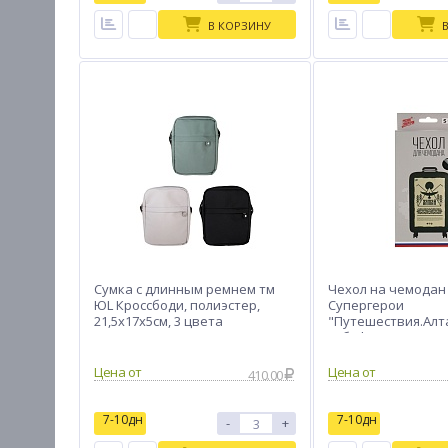
В КОРЗИНУ
Сумка с длинным ремнем тм
Чехол на чемодан 
ЮL Кроссбоди, полиэстер,
Супергерои
21,5х17х5см, 3 цвета
"Путешествия.Алт
S, бифлекс
Цена от
Цена от
410.00
7-10дн
7-10дн
-
+