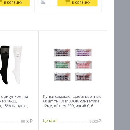
В КОРЗИНУ
В КОРЗИНУ
 с рисунком, тм
Пучки самоклеящиеся цветные
Крючок дл
ер 18-22,
60 шт тм ЮНИLOOK, синтетика,
см
, 15%спандекс,
12мм, объем 20D, изгиб C, 6
е
цветов
99.00
97.00