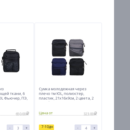
из
Сумка молодежная через
щей ткани, 6
плечо тм ЮL, полиэстер,
ЮL Фьючер, ПЭ,
пластик, 21х16х9см, 2 цвета, 2
вета, КЖС24-01
дизайна
Цена от
650.00
323.00
7-10дн
-
+
-
+