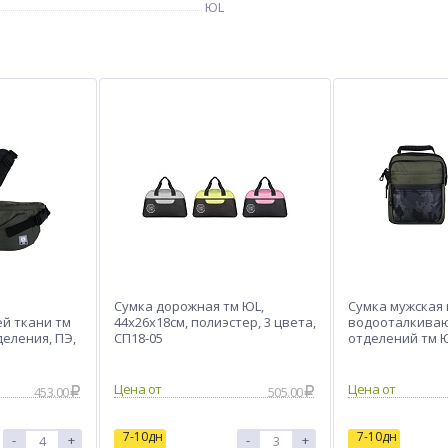
ЮL
Сумка дорожная тм ЮL,
Сумка мужская 
й ткани тм
44x26x18см, полиэстер, 3 цвета,
водооталкиваю
деления, ПЭ,
СП18-05
отделений тм 
КЖС24-04
24х20х10см, 2 ц
Цена от
Цена от
453.00
505.00
7-10дн
7-10дн
-
+
-
+