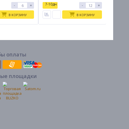
7-10дн
7-10дн
-
+
-
+
В КОРЗИНУ
В КОРЗИНУ
бы оплаты
вые площадки