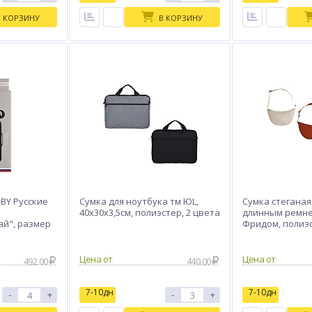
В КОРЗИНУ
В КОРЗИНУ
BY Русские
Сумка для ноутбука тм ЮL,
Сумка стеганая
40х30х3,5см, полиэстер, 2 цвета
длинным ремне
ай", размер
Фридом, полиэс
см, 3 цвета
Цена от
Цена от
492.00
440.00
7-10дн
7-10дн
-
+
-
+