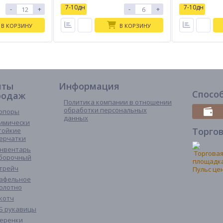
7-10дн
7-10дн
-
+
-
+
В КОРЗИНУ
В КОРЗИНУ
иты
Информация
Спосо
родаж
Политика компании в отношении
обработки персональных
опоры
данных
имически
Торго
тойкие
ерчатки
нвентарь
борочный
трейч
афельное
олотно
котч
Б рукавицы
еренки