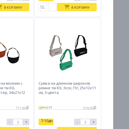
В КОРЗИНУ
В КОРЗИНУ
 на молнии с
Сумка на длинном широком
м тм ЮL
ремне тм ЮL Эссе, ПУ, 25х12х11
тер, 34х21х12
см, 3 цвета
Цена от
771.00
574.00
7-10дн
-
+
-
+