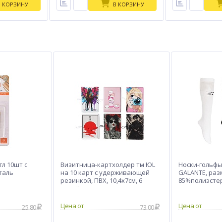
В КОРЗИНУ
В КОРЗИНУ
л 10шт с
Визитница-картхолдер тм ЮL
Носки-гольфы
таль
на 10 карт с удерживающей
GALANTE, разм
резинкой, ПВХ, 10,4х7см, 6
85%полиэстер
дизайнов
разноцветны
25.80
73.00