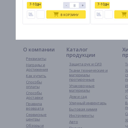
7-10дн
7-10дн
-
+
В КОРЗИНУ
О компании
Каталог
Х
продукции
п
Реквизиты
Защита рук и СИЗ
Т
Награды и
достижения
Ткани технические и
Х
материалы
с
Как купить
протирочные
п
Способы
Упаковочные
И
оплаты
материалы
у
Способы
Дом и сад
С
доставки
Уличный инвентарь
В
Правила
п
возврата
Бытовая химия
С
Сервисные
Инструменты
центры
Х
Авто
Обзоры и
Ч