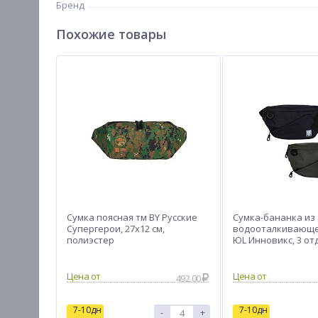
Бренд
Похожие товары
Сумка поясная тм BY Русские
Сумка-бананка из
Супергерои, 27x12 см,
водооталкивающе
полиэстер
ЮL Инновикс, 3 от
33х17см, 2 цвета, 
Цена от
Цена от
492.00
7-10дн
7-10дн
-
+