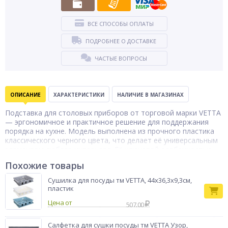
ВСЕ СПОСОБЫ ОПЛАТЫ
ПОДРОБНЕЕ О ДОСТАВКЕ
ЧАСТЫЕ ВОПРОСЫ
ОПИСАНИЕ
ХАРАКТЕРИСТИКИ
НАЛИЧИЕ В МАГАЗИНАХ
Подставка для столовых приборов от торговой марки VETTA
— эргономичное и практичное решение для поддержания
порядка на кухне. Модель выполнена из прочного пластика
классического черного цвета, что делает её универсальным
элементом любого интерьера. Её ключевой особенностью
является раздвижная конструкция: в разложенном состоянии
Похожие товары
подставка достигает размера 37×33 см, что позволяет
разместить большое количество столовых приборов.
Сушилка для посуды тм VETTA, 44х36,3х9,3см,
Внутреннее пространство организовано в шесть удобных
пластик
отделений, обеспечивающих четкое распределение ножей,
Цена от
вилок, ложек и других принадлежностей. Такая конструкция
507.00
не только экономит место на столе, но и обеспечивает
быстрый доступ к нужным предметам, сочетая в себе
Салфетка для сушки посуды тм VETTA Узор,