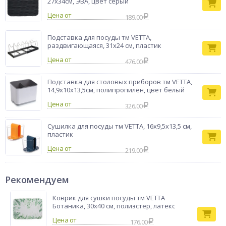
27x34см, ЭВА, цвет серый
Цена от
189.00
Подставка для посуды тм VETTA,
раздвигающаяся, 31х24 см, пластик
Цена от
476.00
Подставка для столовых приборов тм VETTA,
14,9x10x13,5см, полипропилен, цвет белый
Цена от
326.00
Сушилка для посуды тм VETTA, 16х9,5х13,5 см,
пластик
Цена от
219.00
Рекомендуем
Коврик для сушки посуды тм VETTA
Ботаника, 30х40 см, полиэстер, латекс
176.00