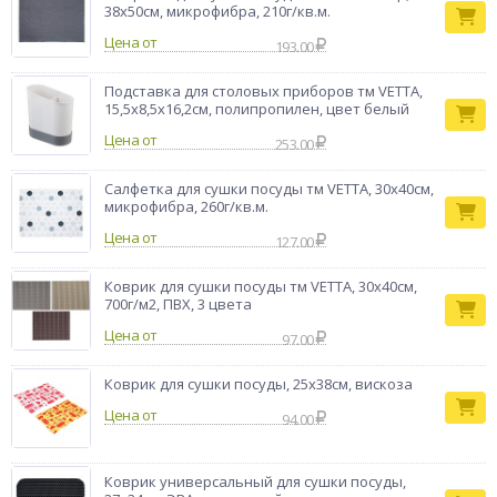
функциональность, лаконичный дизайн и долговечность.
38x50см, микрофибра, 210г/кв.м.
Подставка для
Цена от
193.00
столовых
Тип товара
приборов
Подставка для столовых приборов тм VETTA,
Бренд
VETTA
15,5x8,5x16,2см, полипропилен, цвет белый
Цена от
253.00
Салфетка для сушки посуды тм VETTA, 30x40см,
микрофибра, 260г/кв.м.
Цена от
127.00
Коврик для сушки посуды тм VETTA, 30х40см,
700г/м2, ПВХ, 3 цвета
Цена от
97.00
Коврик для сушки посуды, 25х38см, вискоза
Цена от
94.00
Коврик универсальный для сушки посуды,