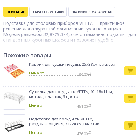
ОПИСАНИЕ
ХАРАКТЕРИСТИКИ
НАЛИЧИЕ В МАГАЗИНАХ
Подставка для столовых приборов VETTA — практичное
решение для аккуратной организации кухонного ящика.
Модель размером 32,8×29,3×4,5 см оптимально подходит для
стандартных кухонных шкафов и позволяет удобно
распределить столовые приборы и кухонные аксессуары.
Подставка выполнена в классическом белом цвете, который
Похожие товары
гармонично вписывается в любой интерьер кухни. Пять
отделений обеспечивают раздельное хранение ложек, вилок,
Коврик для сушки посуды, 25х38см, вискоза
ножей и других приборов, помогая поддерживать порядок и
Цена от
быстро находить нужные предметы. Прочная конструкция
94.00
устойчива к ежедневному использованию и легко очищается,
что делает подставку VETTA удобным и функциональным
аксессуаром для повседневной кухни.
Сушилка для посуды тм VETTA, 40х18х11см,
металл, пластик, 3 цвета
Бренд
VETTA
Цена от
461.00
Подставка для посуды тм VETTA,
раздвигающаяся, 31х24 см, пластик
Цена от
476.00