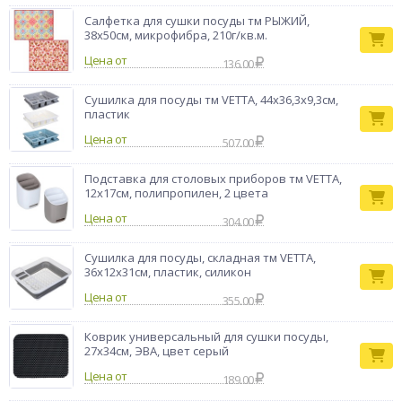
Салфетка для сушки посуды тм РЫЖИЙ,
38x50см, микрофибра, 210г/кв.м.
Цена от
136.00
Сушилка для посуды тм VETTA, 44х36,3х9,3см,
пластик
Цена от
507.00
Подставка для столовых приборов тм VETTA,
12х17см, полипропилен, 2 цвета
Цена от
304.00
Сушилка для посуды, складная тм VETTA,
36x12х31см, пластик, силикон
Цена от
355.00
Коврик универсальный для сушки посуды,
27x34см, ЭВА, цвет серый
Цена от
189.00