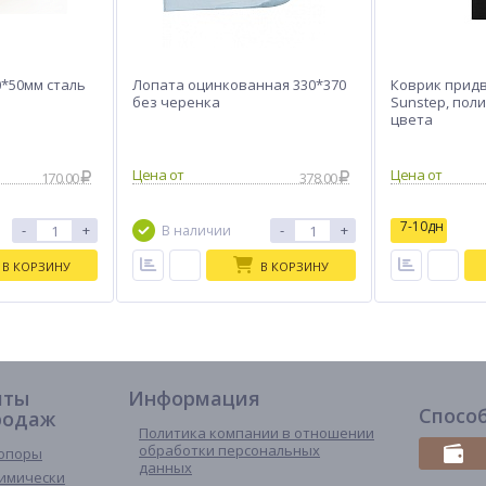
0*50мм сталь
Лопата оцинкованная 330*370
Коврик прид
без черенка
Sunstep, поли
цвета
170.00
378.00
7-10дн
-
+
-
+
В наличии
В КОРЗИНУ
В КОРЗИНУ
иты
Информация
Спосо
родаж
Политика компании в отношении
обработки персональных
опоры
данных
имически