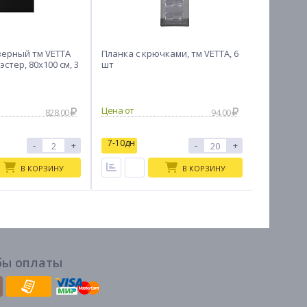
верный тм VETTA
Планка с крючками, тм VETTA, 6
LEBEN Щё
эстер, 80х100 см, 3
шт
утюг 1000
терморегу
пар 15гр.
828.00
94.00
7-10дн
7-10дн
-
+
-
+
В КОРЗИНУ
В КОРЗИНУ
бы оплаты