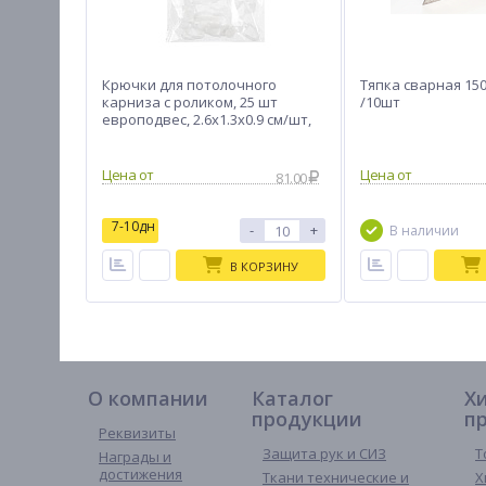
Крючки для потолочного
Тяпка сварная 15
карниза с роликом, 25 шт
/10шт
европодвес, 2.6x1.3x0.9 см/шт,
пластик, прозрачные
81.00
7-10дн
-
+
В наличии
В КОРЗИНУ
О компании
Каталог
Х
продукции
п
Реквизиты
Защита рук и СИЗ
Т
Награды и
достижения
Ткани технические и
Х