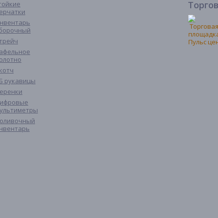
Торго
тойкие
ерчатки
нвентарь
борочный
трейч
афельное
олотно
котч
Б рукавицы
еренки
ифровые
ультиметры
оливочный
нвентарь