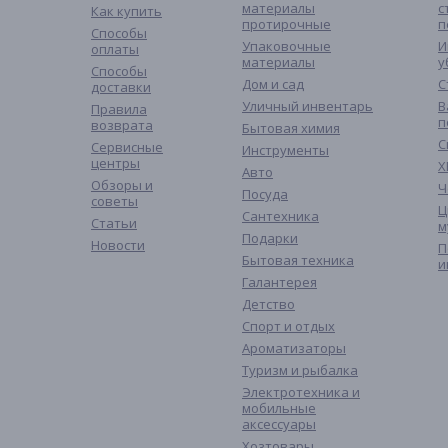
материалы
с
Как купить
протирочные
п
Способы
Упаковочные
И
оплаты
материалы
у
Способы
Дом и сад
С
доставки
Уличный инвентарь
В
Правила
п
возврата
Бытовая химия
С
Сервисные
Инструменты
центры
Х
Авто
Обзоры и
Ч
Посуда
советы
Ц
Сантехника
Статьи
м
Подарки
Новости
П
Бытовая техника
и
Галантерея
Детство
Спорт и отдых
Ароматизаторы
Туризм и рыбалка
Электротехника и
мобильные
аксессуары
Хозтовары