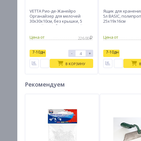
VETTA Рио-де-Жанейро
Ящик для хранени
Органайзер для мелочей
5л BASIC, полипро
30х30х10см, без крышки, 5
25х19х16см
секций, спанбонд, 2 дизайна
Цена от
Цена от
226.00
7-10дн
7-10дн
-
+
В КОРЗИНУ
Рекомендуем