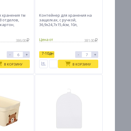
я хранения тм
Контейнер для хранения на
8 отделов,
защелках, с ручкой,
картон,
36,9х24,7х15,4см, 10л,
полипропилен
Цена от
386.00
381.00
7-10дн
-
+
-
+
В КОРЗИНУ
В КОРЗИНУ