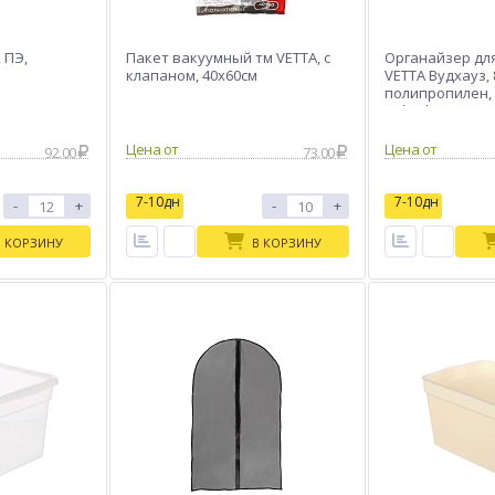
 ПЭ,
Пакет вакуумный тм VETTA, с
Органайзер дл
клапаном, 40x60см
VETTA Вудхауз, 
полипропилен, 
44*30*20см
Цена от
Цена от
92.00
73.00
7-10дн
7-10дн
-
+
-
+
В КОРЗИНУ
В КОРЗИНУ