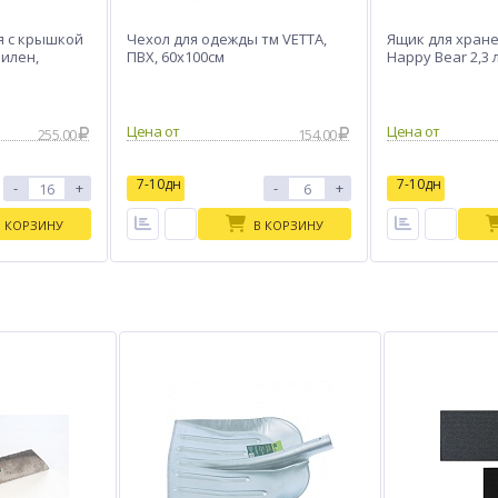
я с крышкой
Чехол для одежды тм VETTA,
Ящик для хране
пилен,
ПВХ, 60х100см
Happy Bear 2,3 
Цена от
Цена от
255.00
154.00
7-10дн
7-10дн
-
+
-
+
В КОРЗИНУ
В КОРЗИНУ