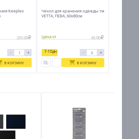
ния Keeplex
Чехол для хранения одежды тм
л
VETTA, ПЕВА, 60x80см
Цена от
235.00
65.00
7-10дн
-
+
-
+
В КОРЗИНУ
В КОРЗИНУ