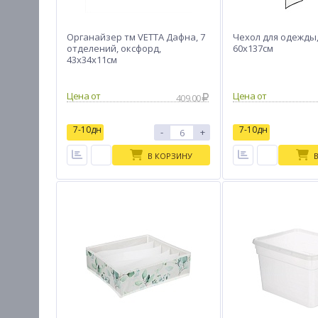
Органайзер тм VETTA Дафна, 7
Чехол для одежды,
отделений, оксфорд,
60х137см
43x34x11см
Цена от
Цена от
409.00
7-10дн
7-10дн
-
+
В КОРЗИНУ