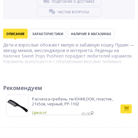
ПОДРОБНЕЕ О ДОСТАВКЕ
ЧАСТЫЕ ВОПРОСЫ
ОПИСАНИЕ
ХАРАКТЕРИСТИКИ
НАЛИЧИЕ В МАГАЗИНАХ
Дети и взрослые обожают милую и забавную кошку Пушин —
звезду мемов, мессенджеров и интернета. Леденцы на
палочке Sweet Pops Pusheen порадуют любителей карамели.
Карамель выпускается с обалденным вкусами любимых
десертов — сливочное мороженое, тирамису и ягодная
панна-котта. Леденцы содержат только натуральные
ингредиенты. В составе продукта нет искусственных
красителей и ароматизаторов. Каждый леденец на палочке
Рекомендуем
упакован в брендированную индивидуальную плёнку нежных
оттенков с изображением всеми любимой кошки. Пробуйте,
Расческа-гребень тм ЮНИLOOK, пластик,
восхищайтесь и влюбляйтесь!
21x5см, черный, РР-1102
Тип товара
Карамель
45.00
Бренд
Sweet Pops