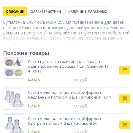
ОПИСАНИЕ
ХАРАКТЕРИСТИКИ
НАЛИЧИЕ В МАГАЗИНАХ
Бутылочка EASY объемом 250 мл предназначена для детей
от 6 до 18 месяцев и подходит для ежедневного кормления
дома и на прогулке. Она разработана с учетом потребностей
подросших малышей, которым требуется более активный
поток жидкости. Соска из мягкого силикона со средним
потоком обеспечивает равномерное и комфортное
Похожие товары
поступление напитка, поддерживая естественный ритм
кормления и снижая дискомфорт при переходе на более
Соска-пустышка силиконовая, баллон
объемное питание. Корпус бутылочки выполнен из прочного
адаптированной формы, 1 шт. (силикон, ПП)
полипропилена (ПП), который устойчив к механическим
4+ 6912
повреждениям, легкий и безопасный для ребенка. Материал
Цена от
331.00
подходит для регулярной стерилизации и не впитывает
запахи.
Соска молочная классической формы с
Бренд
ПОМА
медленным потоком, 3 шт. (силикон) 0+ 4511
Цена от
382.00
Соска молочная классической формы с
быстрым потоком, 2 шт. (силикон) 6+
Цена от
296.00