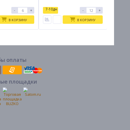
7-10дн
7-10дн
-
+
-
+
В КОРЗИНУ
В КОРЗИНУ
бы оплаты
вые площадки