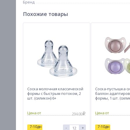
Бренд
Похожие товары
Соска молочная классической
Соска-пустышка с
формы с быстрым потоком, 2
баллон адаптиро
шт. (силикон) 6+
формы, 1 шт. (сили
6912
Цена от
Цена от
294.00
7-10дн
7-10дн
-
+