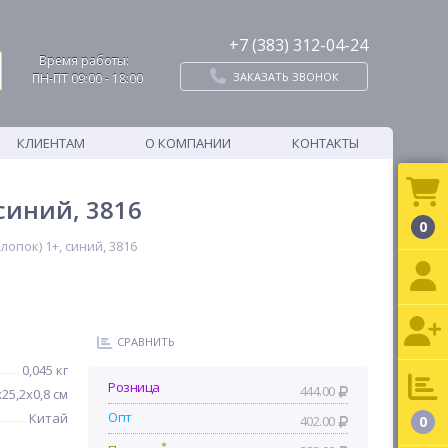
+7 (383) 312-04-24
Время работы:
ЗАКАЗАТЬ ЗВОНОК
ПН-ПТ 09:00 - 18:00
КЛИЕНТАМ
О КОМПАНИИ
КОНТАКТЫ
 синий, 3816
0
опок) 1+, синий, 3816
СРАВНИТЬ
0,045 кг
Розница
444.00
х25,2х0,8 см
Опт
Китай
402.00
0
*