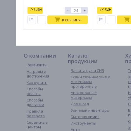
7-10дн
7-10дн
-
+
В КОРЗИНУ
О компании
Каталог
Х
продукции
п
Реквизиты
Защита рук и СИЗ
Т
Награды и
достижения
Ткани технические и
Х
материалы
с
Как купить
протирочные
п
Способы
Упаковочные
И
оплаты
материалы
у
Способы
Дом и сад
С
доставки
Уличный инвентарь
В
Правила
п
возврата
Бытовая химия
С
Сервисные
Инструменты
центры
Х
Авто