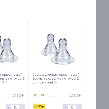
я классической
Соска молочная классической
нным потоком, 3
формы со средним потоком, 2
 4511
шт. (силикон) 4+
Цена от
378.00
294.00
7-10дн
-
+
-
+