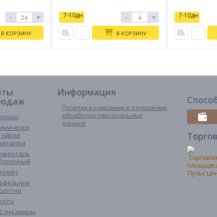
7-10дн
7-10дн
-
+
-
+
В КОРЗИНУ
В КОРЗИНУ
иты
Информация
Спосо
родаж
Политика компании в отношении
обработки персональных
опоры
данных
имически
Торго
тойкие
ерчатки
нвентарь
борочный
трейч
афельное
олотно
котч
Б рукавицы