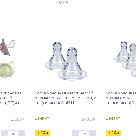
ПОМА
иликоновая,
Соска молочная классической
Соска молочна
ванной
формы с медленным потоком, 2
формы с медле
кон, ПП) 4+
шт. (силикон) 0+ 4311
шт. (силикон) 0+
Цена от
Цена от
328.00
294.00
7-10дн
7-10дн
-
+
-
+