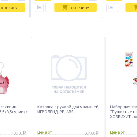
В КОРЗИНУ
В КОРЗИНУ
сс сквиш
Каталка с ручкой для малышей,
Набор для тв
,5х3,5см, микс
ИГРОЛЕНД, PP, ABS
"Пушистые па
ХОББИХИТ, по
pvc, клей
103.00
604.00