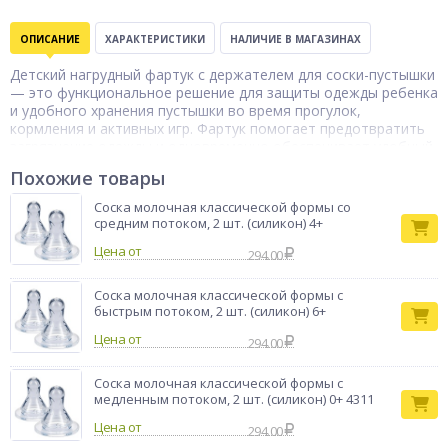
ОПИСАНИЕ
ХАРАКТЕРИСТИКИ
НАЛИЧИЕ В МАГАЗИНАХ
Детский нагрудный фартук с держателем для соски-пустышки
— это функциональное решение для защиты одежды ребенка
и удобного хранения пустышки во время прогулок,
кормления и активных игр. Фартук помогает предотвратить
загрязнение одежды и одновременно обеспечивает удобный
доступ к соске, снижая риск её падения и потери. Встроенный
Похожие товары
держатель надежно фиксирует пустышку и делает
использование более гигиеничным. Изделие выполнено из
Соска молочная классической формы со
безопасных материалов, подходящих для детей, и
средним потоком, 2 шт. (силикон) 4+
рассчитано на ежедневное использование. Мягкая структура
Цена от
обеспечивает комфорт при ношении и не мешает движениям
294.00
ребенка.
Бренд
Соска молочная классической формы с
ПОМА
быстрым потоком, 2 шт. (силикон) 6+
Цена от
294.00
Соска молочная классической формы с
медленным потоком, 2 шт. (силикон) 0+ 4311
Цена от
294.00