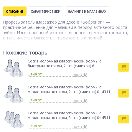
ОПИСАНИЕ
ХАРАКТЕРИСТИКИ
НАЛИЧИЕ В МАГАЗИНАХ
Прорезыватель (массажер для десен) «Бобрёнок» —
практичное решение для малышей в период активного роста
зубов. Изготовленный из качественного термоэластопласта,
он отличается мягкостью, прочностью и полной
безопасностью для ребенка. Специальная форма с
различными текстурами помогает эффективно массировать
Похожие товары
десны, уменьшая неприятные ощущения и способствуя
естественному процессу прорезывания зубов. Дизайн в виде
Соска молочная классической формы с
милого бобрёнка привлекает внимание малыша и
быстрым потоком, 2 шт. (силикон) 6+
превращает использование прорезывателя в увлекательный
Цена от
процесс. Лёгкая и эргономичная конструкция удобно ложится
296.00
в детскую руку, развивая хватательный рефлекс и мелкую
моторику. Прорезыватель легко мыть, он устойчив к износу и
Соска молочная классической формы с
подходит для ежедневного использования.
медленным потоком, 2 шт. (силикон) 0+ 4311
Бренд
ПОМА
Цена от
296.00
Соска молочная классической формы с
медленным потоком, 3 шт. (силикон) 0+ 4511
Цена от
382.00