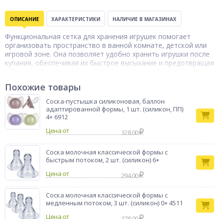
ОПИСАНИЕ
ХАРАКТЕРИСТИКИ
НАЛИЧИЕ В МАГАЗИНАХ
Функциональная сетка для хранения игрушек помогает
организовать пространство в ванной комнате, детской или
игровой зоне. Она позволяет удобно хранить игрушки после
купания, обеспечивая их быстрое высыхание и предотвращая
образование плесени и неприятных запахов. Изделие
выполнено из прочного полиэстера с дополнительными
Похожие товары
элементами из ТПР, ПВХ и силикона, что обеспечивает
устойчивость к влаге и долговечность даже при ежедневном
Соска-пустышка силиконовая, баллон
использовании. Материалы легко моются и не теряют своих
адаптированной формы, 1 шт. (силикон, ПП)
свойств со временем. Сетка имеет удобную конструкцию,
4+ 6912
которая позволяет быстро складывать и доставать игрушки.
Цена от
328.00
Она помогает поддерживать порядок и приучает ребенка к
самостоятельной организации своих вещей.
Соска молочная классической формы с
Бренд
ПОМА
быстрым потоком, 2 шт. (силикон) 6+
Цена от
294.00
Соска молочная классической формы с
медленным потоком, 3 шт. (силикон) 0+ 4511
Цена от
378.00