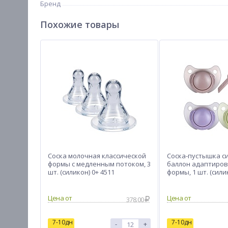
Бренд
Похожие товары
Соска молочная классической
Соска-пустышка с
формы с медленным потоком, 3
баллон адаптиро
шт. (силикон) 0+ 4511
формы, 1 шт. (сили
6912
Цена от
Цена от
378.00
7-10дн
7-10дн
-
+