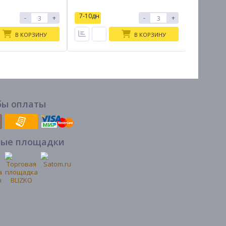
7-10дн
7-10дн
-
+
-
+
В КОРЗИНУ
В КОРЗИНУ
бы оплаты
вые площадки