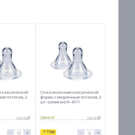
я классической
Соска молочная классической
им потоком, 2
формы с медленным потоком, 2
шт. (силикон) 0+ 4311
Цена от
294.00
294.00
7-10дн
-
+
-
+