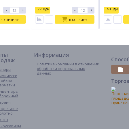
7-10дн
7-10дн
-
+
-
+
В КОРЗИНУ
В КОРЗИНУ
иты
Информация
Спосо
родаж
Политика компании в отношении
обработки персональных
опоры
данных
имически
Торго
тойкие
ерчатки
нвентарь
борочный
трейч
афельное
олотно
котч
Б рукавицы