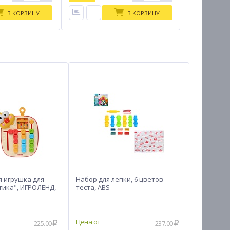
В КОРЗИНУ
В КОРЗИНУ
 игрушка для
Набор для лепки, 6 цветов
ИГРОЛЕНД
ика", ИГРОЛЕНД,
теста, ABS
развиваю
30х30х0,5
225.00
237.00