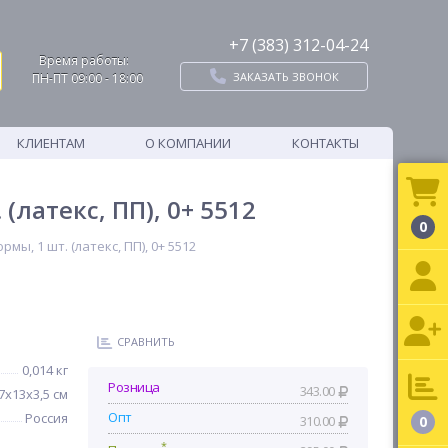
+7 (383) 312-04-24
Время работы:
ЗАКАЗАТЬ ЗВОНОК
ПН-ПТ 09:00 - 18:00
КЛИЕНТАМ
О КОМПАНИИ
КОНТАКТЫ
латекс, ПП), 0+ 5512
0
ы, 1 шт. (латекс, ПП), 0+ 5512
СРАВНИТЬ
0,014 кг
Розница
343.00
7х13х3,5 см
Опт
Россия
310.00
0
*