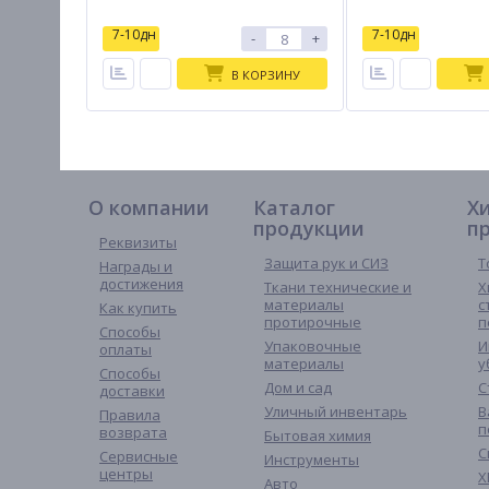
7-10дн
7-10дн
-
+
В КОРЗИНУ
О компании
Каталог
Х
продукции
п
Реквизиты
Защита рук и СИЗ
Т
Награды и
достижения
Ткани технические и
Х
материалы
с
Как купить
протирочные
п
Способы
Упаковочные
И
оплаты
материалы
у
Способы
Дом и сад
С
доставки
Уличный инвентарь
В
Правила
п
возврата
Бытовая химия
С
Сервисные
Инструменты
центры
Х
Авто