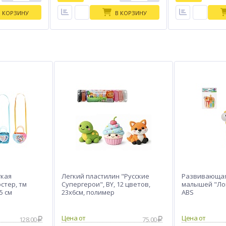
В КОРЗИНУ
В КОРЗИНУ
гкая
Легкий пластилин "Русские
Развивающая
стер, тм
Супергерои", BY, 12 цветов,
малышей "Лог
5 см
23х6см, полимер
ABS
128.00
75.00