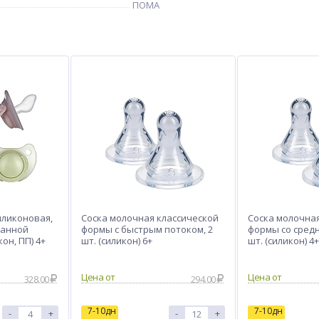
ПОМА
иликоновая,
Соска молочная классической
Соска молочна
ванной
формы с быстрым потоком, 2
формы со средн
кон, ПП) 4+
шт. (силикон) 6+
шт. (силикон) 4+
Цена от
Цена от
328.00
294.00
7-10дн
7-10дн
-
+
-
+