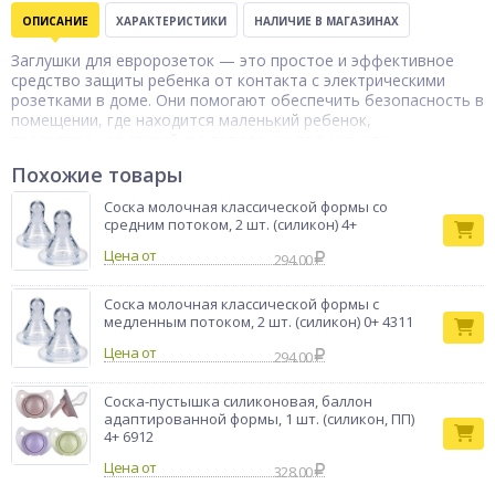
ОПИСАНИЕ
ХАРАКТЕРИСТИКИ
НАЛИЧИЕ В МАГАЗИНАХ
Заглушки для евророзеток — это простое и эффективное
средство защиты ребенка от контакта с электрическими
розетками в доме. Они помогают обеспечить безопасность в
помещении, где находится маленький ребенок,
предотвращая случайное попадание пальцев или
посторонних предметов в розетку. Изделия выполнены из
Похожие товары
прочного и безопасного полипропилена, который устойчив к
механическим воздействиям и не деформируется при
Соска молочная классической формы со
длительном использовании. Материал не содержит вредных
средним потоком, 2 шт. (силикон) 4+
веществ и подходит для использования в жилых
Цена от
помещениях. Заглушки легко устанавливаются в стандартные
294.00
евророзетки и плотно фиксируются внутри, не позволяя
ребенку самостоятельно их извлечь. При этом взрослые
Соска молочная классической формы с
могут без труда снять их при необходимости.
медленным потоком, 2 шт. (силикон) 0+ 4311
Бренд
ПОМА
Цена от
294.00
Соска-пустышка силиконовая, баллон
адаптированной формы, 1 шт. (силикон, ПП)
4+ 6912
Цена от
328.00