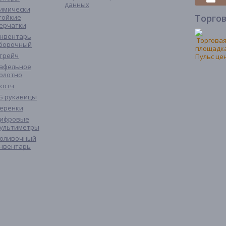
данных
имически
Торго
тойкие
ерчатки
нвентарь
борочный
трейч
афельное
олотно
котч
Б рукавицы
еренки
ифровые
ультиметры
оливочный
нвентарь