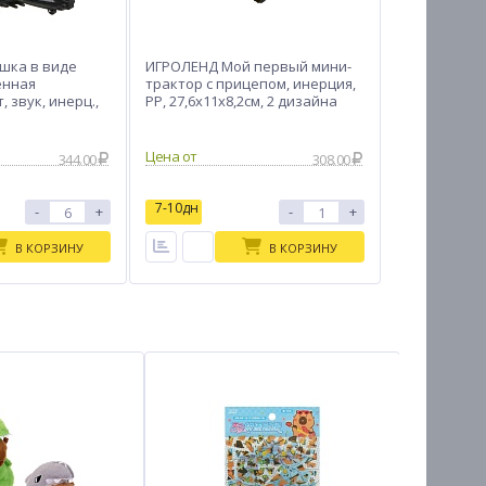
шка в виде
ИГРОЛЕНД Мой первый мини-
енная
трактор с прицепом, инерция,
, звук, инерц.,
РР, 27,6х11х8,2см, 2 дизайна
м, 2 диз.
Цена от
344.00
308.00
7-10дн
-
+
-
+
В КОРЗИНУ
В КОРЗИНУ