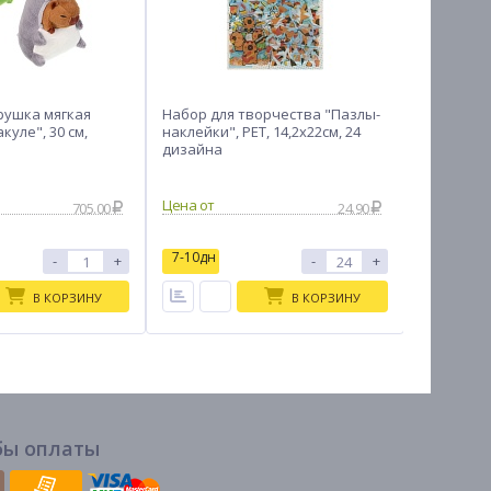
рушка мягкая
Набор для творчества "Пазлы-
Игрушка 
куле", 30 см,
наклейки", PET, 14,2х22см, 24
полиэстер
дизайна
15
705.00
24.90
7-10дн
7-10дн
-
+
-
+
В КОРЗИНУ
В КОРЗИНУ
бы оплаты