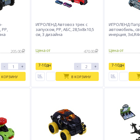
-
ИГРОЛЕНД Автовоз трек с
ИГРОЛЕНД Пат
 PP,
запуском, РР, АБС, 28,5х8х10,5
автомобиль, све
йна
см, 3 дизайна
инерция, 3хLR44
15,5x5x7см, 3 д
Цена от
Цена от
205.00
470.00
7-10дн
7-10дн
-
+
-
+
В КОРЗИНУ
В КОРЗИНУ