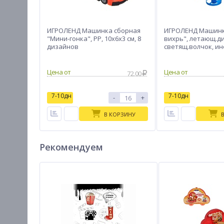
ИГРОЛЕНД Машинка сборная
ИГРОЛЕНД Машинк
"Мини-гонка", PP, 10х6х3 см, 8
вихрь", летающ.ди
дизайнов
светящ.волчок, ин
3LR41,ABS,16х14,3х6
Цена от
Цена от
72.00
7-10дн
7-10дн
-
+
В КОРЗИНУ
Рекомендуем