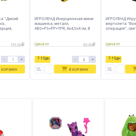
а "Дикий
ИГРОЛЕНД Инерционная мини
ИГРОЛЕНД Игру
ск,
машинка, металл,
вертолета "Во
ерция,
ABS+PS+PP+TPR, 6х4,5х4 см, 8
операция", свет
 см, 4 диз.
диз.
ABS, 20х12х8,2 с
Цена от
Цена от
135.00
83.00
7-10дн
7-10дн
-
+
-
+
В КОРЗИНУ
В КОРЗИНУ