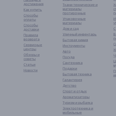
достижения
Ткани технические и
Х
материалы
с
Как купить
протирочные
п
Способы
Упаковочные
И
оплаты
материалы
у
Способы
Дом и сад
С
доставки
Уличный инвентарь
В
Правила
п
возврата
Бытовая химия
С
Сервисные
Инструменты
центры
Х
Авто
Обзоры и
Ч
Посуда
советы
Ц
Сантехника
Статьи
м
Подарки
Новости
П
Бытовая техника
и
Галантерея
Детство
Спорт и отдых
Ароматизаторы
Туризм и рыбалка
Электротехника и
мобильные