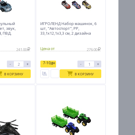
рульный
ИГРОЛЕНД Набор машинок, 6
т, звук,
шт, "Автоспорт", PP,
, ПВД,
33,1х12,1х3,3 см, 2 дизайна
изайна
Цена от
241.00
276.00
7-10дн
-
+
-
+
В КОРЗИНУ
В КОРЗИНУ