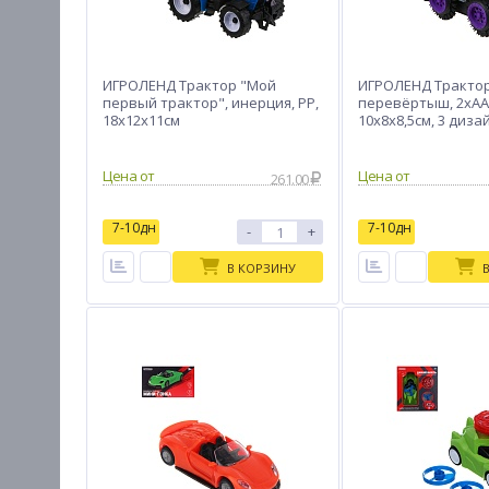
ИГРОЛЕНД Трактор "Мой
ИГРОЛЕНД Трактор
первый трактор", инерция, РР,
перевёртыш, 2хАА,
18х12х11см
10х8х8,5см, 3 диза
Цена от
Цена от
261.00
7-10дн
7-10дн
-
+
В КОРЗИНУ