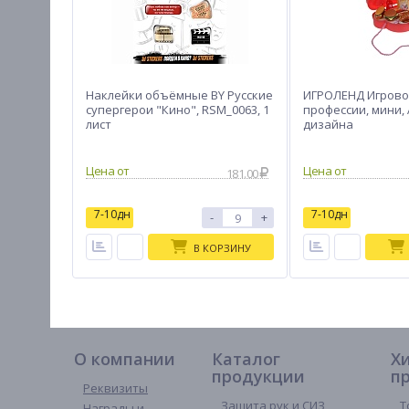
Наклейки объёмные BY Русские
ИГРОЛЕНД Игрово
супергерои "Кино", RSM_0063, 1
профессии, мини, 
лист
дизайна
181.00
7-10дн
7-10дн
-
+
В КОРЗИНУ
О компании
Каталог
Х
продукции
п
Реквизиты
Защита рук и СИЗ
Т
Награды и