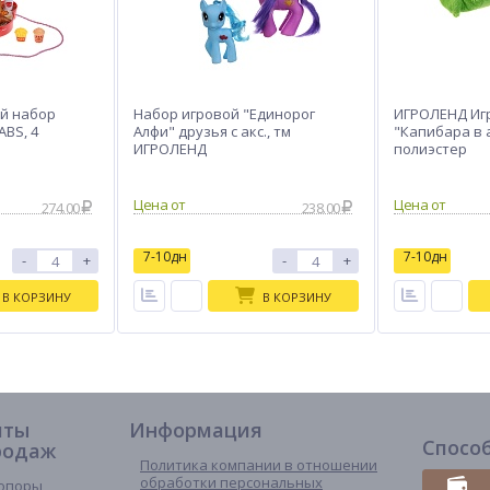
й набор
Набор игровой "Единорог
ИГРОЛЕНД Иг
ABS, 4
Алфи" друзья с акс., тм
"Капибара в а
ИГРОЛЕНД
полиэстер
274.00
238.00
7-10дн
7-10дн
-
+
-
+
В КОРЗИНУ
В КОРЗИНУ
иты
Информация
Спосо
родаж
Политика компании в отношении
обработки персональных
опоры