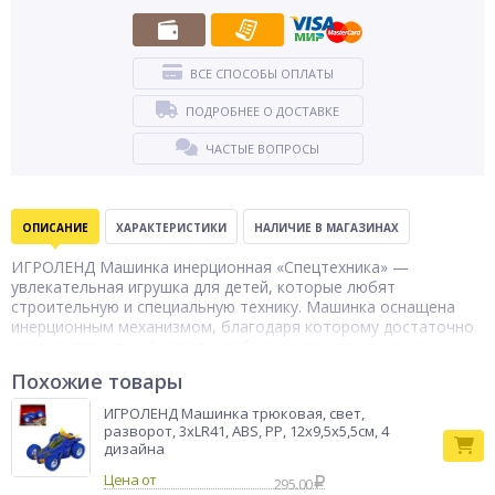
ВСЕ СПОСОБЫ ОПЛАТЫ
ПОДРОБНЕЕ О ДОСТАВКЕ
ЧАСТЫЕ ВОПРОСЫ
ОПИСАНИЕ
ХАРАКТЕРИСТИКИ
НАЛИЧИЕ В МАГАЗИНАХ
ИГРОЛЕНД Машинка инерционная «Спецтехника» —
увлекательная игрушка для детей, которые любят
строительную и специальную технику. Машинка оснащена
инерционным механизмом, благодаря которому достаточно
слегка оттянуть её назад, чтобы она самостоятельно
поехала вперёд. Игрушка выполнена из прочного и
Похожие товары
безопасного пластика, устойчивого к ударам и активной
игре. Дополнительный эффект трещотки делает игру более
ИГРОЛЕНД Машинка трюковая, свет,
интересной и реалистичной. Компактный размер удобен для
разворот, 3хLR41, АBS, РР, 12x9,5x5,5см, 4
детских рук и позволяет брать машинку с собой на прогулку
дизайна
или в поездку. В ассортименте.
Цена от
295.00
Тип товара
Машинка