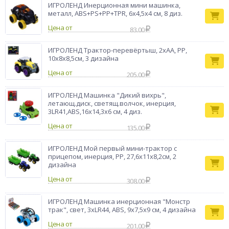
ИГРОЛЕНД Инерционная мини машинка,
металл, ABS+PS+PP+TPR, 6х4,5х4 см, 8 диз.
Цена от
83.00
ИГРОЛЕНД Трактор-перевёртыш, 2хАА, PP,
10х8х8,5см, 3 дизайна
Цена от
205.00
ИГРОЛЕНД Машинка "Дикий вихрь",
летающ.диск, светящ.волчок, инерция,
3LR41,ABS,16х14,3х6 см, 4 диз.
Цена от
135.00
ИГРОЛЕНД Мой первый мини-трактор с
прицепом, инерция, РР, 27,6х11х8,2см, 2
дизайна
Цена от
308.00
ИГРОЛЕНД Машинка инерционная "Монстр
трак", свет, 3хLR44, ABS, 9х7,5х9 см, 4 дизайна
Цена от
201.00