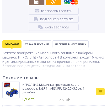
ВСЕ СПОСОБЫ ОПЛАТЫ
ПОДРОБНЕЕ О ДОСТАВКЕ
ЧАСТЫЕ ВОПРОСЫ
ОПИСАНИЕ
ХАРАКТЕРИСТИКИ
НАЛИЧИЕ В МАГАЗИНАХ
Зажгите воображение маленького гонщика с набором
машинок ИГРОЛЕНД «Автоспорт»! В комплект входят 6 ярких
и детализированных машинок из прочного полипропилена,
безопасного для детей. Каждая машинка готова к
скоростным гонкам и активным играм дома или на улице.
Компактный размер наборов позволяет легко хранить и
Похожие товары
брать их с собой в дорогу. Идеальный подарок для юных
любителей автоспорта и коллекционеров миниатюрных
ИГРОЛЕНД Машинка трюковая, свет,
машин! В ассортименте 2 вида.
разворот, 3хLR41, АBS, РР, 12x9,5x5,5см, 4
дизайна
Бренд
ИГРОЛЕНД
Цена от
295.00