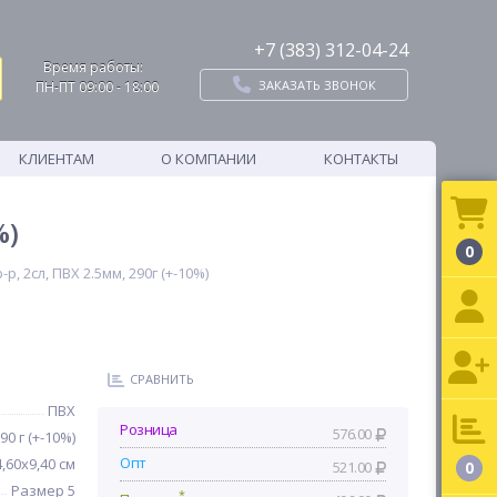
+7 (383) 312-04-24
Время работы:
ЗАКАЗАТЬ ЗВОНОК
ПН-ПТ 09:00 - 18:00
КЛИЕНТАМ
О КОМПАНИИ
КОНТАКТЫ
%)
0
, 2сл, ПВХ 2.5мм, 290г (+-10%)
СРАВНИТЬ
ПВХ
Розница
576.00
90 г (+-10%)
Опт
,60х9,40 см
521.00
0
Размер 5
*