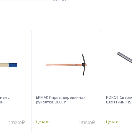
ная с
ЕРМАК Кирка, деревянная
РОКОТ Сверло
ой
рукоятка, 2000 г
8.0х117мм, HS
2 332.00
1 530.00