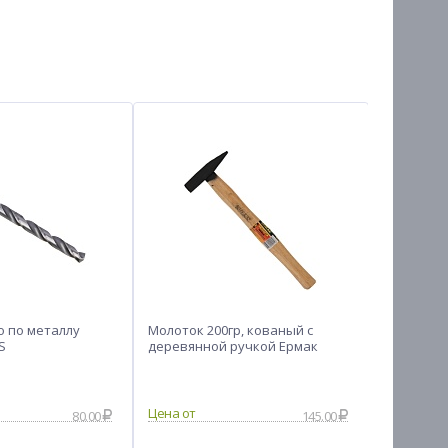
 по металлу
Молоток 200гр, кованый с
ЕРМАК Ко
S
деревянной ручкой Ермак
(в сборе)
80.00
145.00