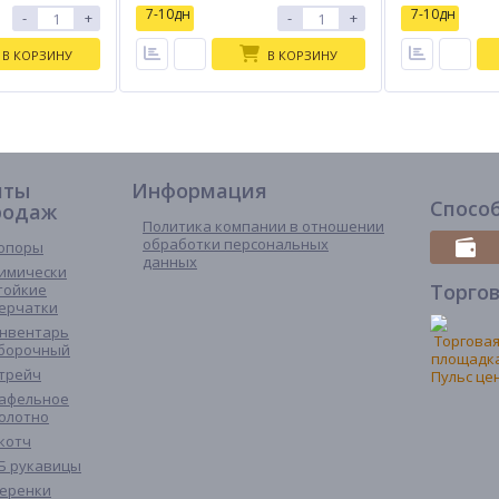
7-10дн
7-10дн
-
+
-
+
В КОРЗИНУ
В КОРЗИНУ
иты
Информация
Спосо
родаж
Политика компании в отношении
обработки персональных
опоры
данных
имически
Торго
тойкие
ерчатки
нвентарь
борочный
трейч
афельное
олотно
котч
Б рукавицы
еренки