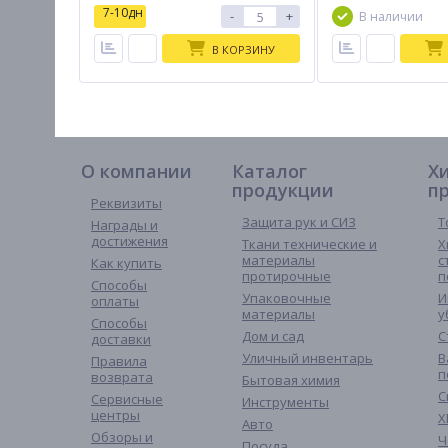
7-10дн
-
+
В наличии
В КОРЗИНУ
О компании
Каталог
Х
продукции
п
Реквизиты
Защита рук и СИЗ
Т
Награды и
достижения
Ткани технические и
Х
материалы
с
Как купить
протирочные
п
Способы
Упаковочные
И
оплаты
материалы
у
Способы
Дом и сад
С
доставки
Уличный инвентарь
В
Правила
п
возврата
Бытовая химия
С
Сервисные
Инструменты
центры
Х
Авто
Обзоры и
Ч
Посуда