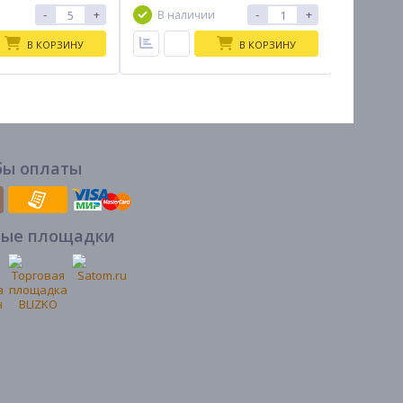
7-10дн
-
+
-
+
В наличии
В КОРЗИНУ
В КОРЗИНУ
бы оплаты
вые площадки