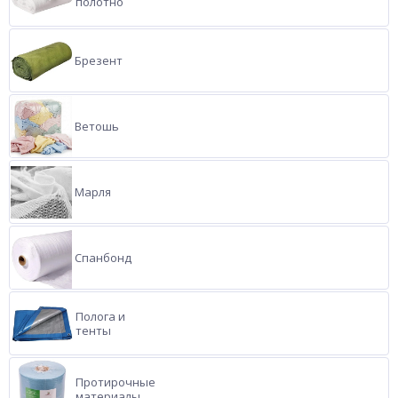
полотно
Брезент
Ветошь
Марля
Спанбонд
Полога и
тенты
Протирочные
материалы