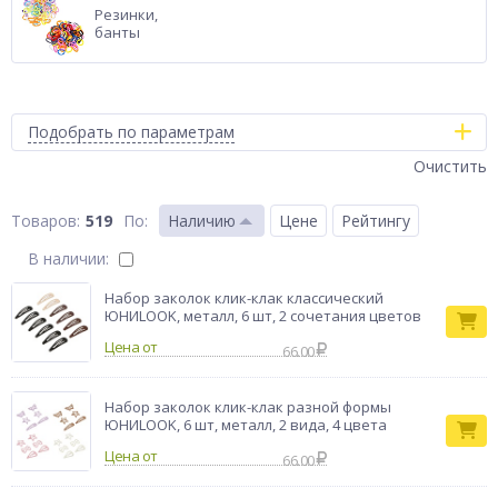
Резинки,
банты
Подобрать по параметрам
Очистить
519
По
:
Наличию
Цене
Рейтингу
В наличии:
Набор заколок клик-клак классический
ЮНИLOOK, металл, 6 шт, 2 сочетания цветов
Цена от
66.00
Набор заколок клик-клак разной формы
ЮНИLOOK, 6 шт, металл, 2 вида, 4 цвета
Цена от
66.00