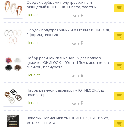
Ободок с зубцами полупрозрачный
глянцевый ЮНИLOOK 3 цвета, пластик
Цена от
74.00
Ободок полупрозрачный матовый ЮНИLOOK,
2 формы, пластик
Цена от
58.00
Набор резинок силиконовых для волос в
сумочке ЮНИLOOK, 400 шт, 1,5см микс цветов,
силикон, полиурета
Цена от
41.00
Набор резинок базовых, тм ЮНИLOOK, 8 шт,
полиэстер
Цена от
58.00
Заколки-невидимки тм ЮНИLOOK, 16 шт, 5 см,
металл, 4 цвета