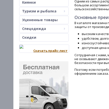
Одним из самых расп
Киянки
большом ассортимент
сельскохозяйственны
Туризм и рыбалка
Основные преи
Уцененные товары
В каталоге магазина
защиты от производи
Спецодежда
высоким качеств
Скидки
удобством, долг
износоустойчиво
доступная цена н
Скачать прайс-лист
Сотрудничая с нами,
не сковывают движен
безопасности при вы
Поэтому если потреб
оформлением заказа.