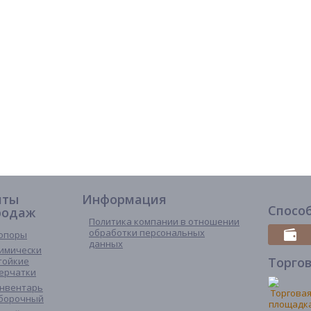
иты
Информация
Спосо
родаж
Политика компании в отношении
обработки персональных
опоры
данных
имически
Торго
тойкие
ерчатки
нвентарь
борочный