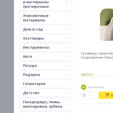
и материалы
протирочные
Упаковочные
материалы
Дом и сад
Хозтовары
Инструменты
Рукавицы саржа+б
Авто
(подладонник бязь)
Посуда
Цена от
Подарки
Галантерея
Детство
В
Гвоздодеры, ломы,
монтировки, зубила