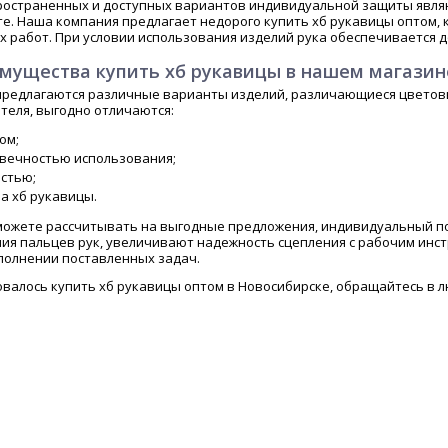
ространенных и доступных вариантов индивидуальной защиты являю
е. Наша компания предлагает недорого купить хб рукавицы оптом, 
х работ. При условии использования изделий рука обеспечивается
мущества купить хб рукавицы в нашем магазин
 предлагаются различные варианты изделий, различающиеся цветов
теля, выгодно отличаются:
ом;
овечностью использования;
стью;
а хб рукавицы.
 можете рассчитывать на выгодные предложения, индивидуальный по
ия пальцев рук, увеличивают надежность сцепления с рабочим инс
полнении поставленных задач.
овалось купить хб рукавицы оптом в Новосибирске, обращайтесь в 