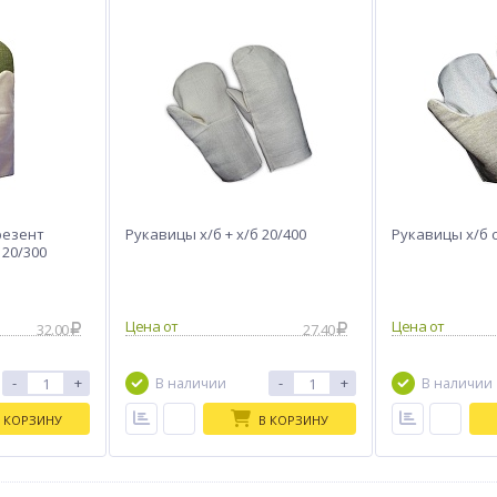
резент
Рукавицы х/б + х/б 20/400
Рукавицы х/б с
 20/300
Цена от
Цена от
32.00
27.40
-
+
-
+
 КОРЗИНУ
В КОРЗИНУ