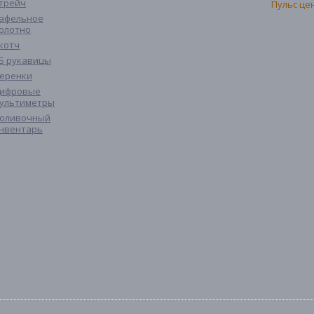
трейч
афельное
олотно
котч
Б рукавицы
еренки
ифровые
ультиметры
оливочный
нвентарь