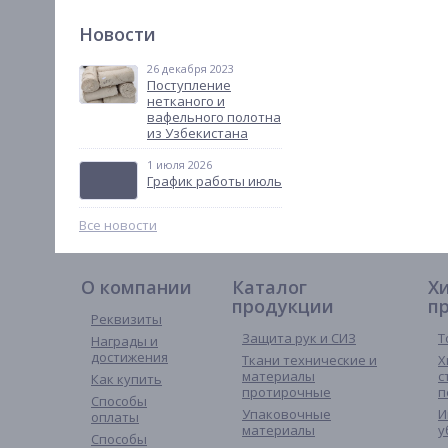
Новости
26 декабря 2023
Поступление
нетканого и
вафельного полотна
из Узбекистана
1 июля 2026
График работы июль
Все новости
О компании
Каталог
Х
продукции
п
Реквизиты
Защита рук и СИЗ
Т
Награды и
достижения
Ткани технические и
Х
материалы
с
Как купить
протирочные
п
Способы
Упаковочные
И
оплаты
материалы
у
Способы