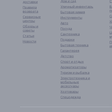
Дом и сад
С
доставки
Уличный инвентарь
В
Правила
п
возврата
Бытовая химия
С
Сервисные
Инструменты
центры
Х
Авто
Обзоры и
Ч
Посуда
советы
Ц
Сантехника
Статьи
м
Подарки
Новости
П
Бытовая техника
и
Галантерея
Детство
Спорт и отдых
Ароматизаторы
Туризм и рыбалка
Электротехника и
мобильные
аксессуары
Хозтовары
Спецодежда