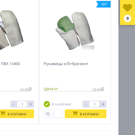
ХИТ
0
 ПВХ 1/400
Рукавицы х/б+брезент
Цена от
36.00
28.60
-
+
-
+
В КОРЗИНУ
В КОРЗИНУ