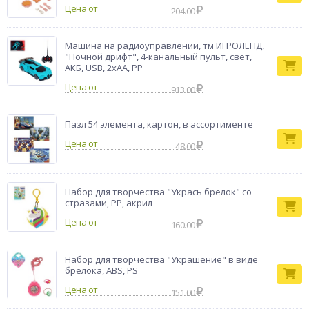
Цена от
204.00
Машина на радиоуправлении, тм ИГРОЛЕНД,
"Ночной дрифт", 4-канальный пульт, свет,
АКБ, USB, 2хАА, PP
Цена от
913.00
Пазл 54 элемента, картон, в ассортименте
Цена от
48.00
Набор для творчества "Укрась брелок" со
стразами, PP, акрил
Цена от
160.00
Набор для творчества "Украшение" в виде
брелока, ABS, PS
Цена от
151.00