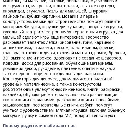
машины для малышей, каталки, неваляшки, музыкальные
инструменты, матрешки, юлы, волчки, а также сортеры,
пирамидки, стучалки. Пазлы для малышей, шнуровки,
лабиринты, кубики-картинки, мозаика и первые
конструкторы, кубики для строительства помогут развить
моторику. Фигурки, игрушки для купания, заводные игрушки,
кукольный театр и электронная/интерактивная игрушка для
малышей сделают игры еще интереснее. Творчество
раскрывает таланты: лепка, рисование, грим, картины с
аппликациями, стразами, песком, пластилином, фрески,
гравюра, а также поделки, включая магниты, рамки, брелоки,
3D, выжигание и прочее, вдохновят на создание шедевров.
Коврики, доски для рисования, обучающие материалы,
домашний декор, рукоделие, плетение, опыты и наука, а
также первое творчество идеальны для развития.
Конструкторы для девочек, для мальчиков, начальный
уровень и металлические, а также конструкторы
робототехника увлекут юных инженеров. Книги, раскраски,
наклейки, обучающие материалы, включая развивающие
книги и книги с заданиями, раскраски и книги с наклейками,
энциклопедии, познавательные книги, азбуки, помогут
учиться с удовольствием. Мягкая игрушка, включая обычную
мягкую игрушку и символ года МИ, подарит тепло и уют.
Почему родители выбирают нас