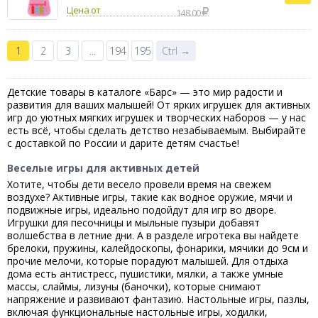
Цена от
148.00
1
2
3
...
194
195
Ctrl →
Детские товары в каталоге «Барс» — это мир радости и
развития для ваших малышей! От ярких игрушек для активных
игр до уютных мягких игрушек и творческих наборов — у нас
есть всё, чтобы сделать детство незабываемым. Выбирайте
с доставкой по России и дарите детям счастье!
Веселые игры для активных детей
Хотите, чтобы дети весело провели время на свежем
воздухе? Активные игры, такие как водное оружие, мячи и
подвижные игры, идеально подойдут для игр во дворе.
Игрушки для песочницы и мыльные пузыри добавят
волшебства в летние дни. А в разделе игротека вы найдете
брелоки, пружины, калейдоскопы, фонарики, мячики до 9см и
прочие мелочи, которые порадуют малышей. Для отдыха
дома есть антистресс, пушистики, мялки, а также умные
массы, слаймы, лизуны (баночки), которые снимают
напряжение и развивают фантазию. Настольные игры, пазлы,
включая функциональные настольные игры, ходилки,