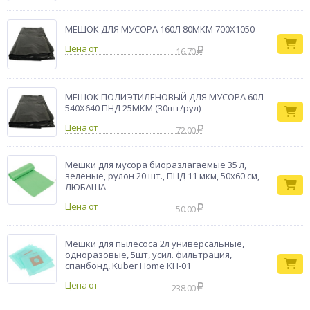
МЕШОК ДЛЯ МУСОРА 160Л 80МКМ 700Х1050
Цена от
16.70
МЕШОК ПОЛИЭТИЛЕНОВЫЙ ДЛЯ МУСОРА 60Л
540Х640 ПНД 25МКМ (30шт/рул)
Цена от
72.00
Мешки для мусора биоразлагаемые 35 л,
зеленые, рулон 20 шт., ПНД 11 мкм, 50х60 см,
ЛЮБАША
Цена от
50.00
Мешки для пылесоса 2л универсальные,
одноразовые, 5шт, усил. фильтрация,
спанбонд, Kuber Home KH-01
Цена от
238.00