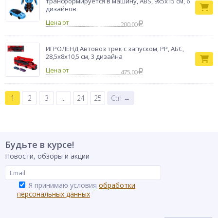
трансформируется в машину, ABS, 9х5х15 см, 6
дизайнов
Цена от
200.00
ИГРОЛЕНД Автовоз трек с запуском, РР, АБС,
28,5х8х10,5 см, 3 дизайна
Цена от
475.00
1
2
3
...
24
25
Ctrl →
Будьте в курсе!
Новости, обзоры и акции
Я принимаю условия
обработки
персональных данных