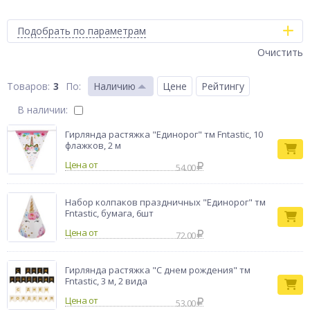
Подобрать по параметрам
Очистить
3
По
:
Наличию
Цене
Рейтингу
В наличии:
Гирлянда растяжка "Единорог" тм Fntastic, 10
флажков, 2 м
Цена от
54.00
Набор колпаков праздничных "Единорог" тм
Fntastic, бумага, 6шт
Цена от
72.00
Гирлянда растяжка "С днем рождения" тм
Fntastic, 3 м, 2 вида
Цена от
53.00