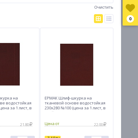
Очистить
0
курка на
ЕРМАК Шлиф-шкурка на
ве водостойкая
тканевой основе водостойкая
цена за 1 лист, в
230x280 №100 (цена за 1 лист, в
ов)
спайке 50 листов)
Цена от
21.80
22.00