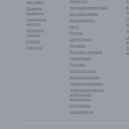
Дом и сад
С
доставки
Уличный инвентарь
В
Правила
п
возврата
Бытовая химия
С
Сервисные
Инструменты
центры
Х
Авто
Обзоры и
Ч
Посуда
советы
Ц
Сантехника
Статьи
м
Подарки
Новости
П
Бытовая техника
и
Галантерея
Детство
Спорт и отдых
Ароматизаторы
Туризм и рыбалка
Электротехника и
мобильные
аксессуары
Хозтовары
Спецодежда