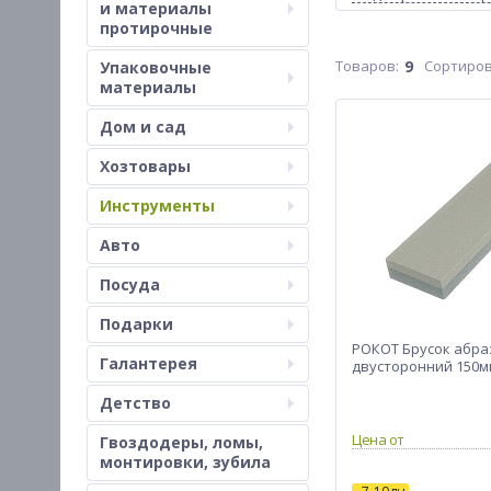
и материалы
протирочные
9
Сортиров
Упаковочные
материалы
Дом и сад
Хозтовары
Инструменты
Авто
Посуда
Подарки
РОКОТ Брусок абр
Галантерея
двусторонний 150мм
Детство
Цена от
Гвоздодеры, ломы,
монтировки, зубила