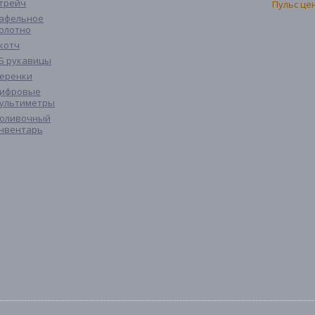
трейч
афельное
олотно
котч
Б рукавицы
еренки
ифровые
ультиметры
оливочный
нвентарь