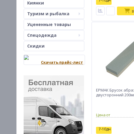
7-10дн
Киянки
В
Туризм и рыбалка
Уцененные товары
Спецодежда
Скидки
Скачать прайс-лист
ЕРМАК Брусок абр
двусторонний 200мм
Цена от
7-10дн