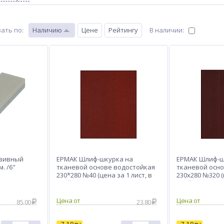
ать по
:
Наличию
Цене
Рейтингу
В наличии:
азивный
ЕРМАК Шлиф-шкурка на
ЕРМАК Шлиф-ш
. /6"
тканевой основе водостойкая
тканевой осно
230*280 №40 (цена за 1 лист, в
230x280 №320 (
спайке 50 листов)
спайке 50 лист
Цена от
Цена от
85.00
23.80