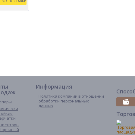
иты
Информация
Спосо
родаж
Политика компании в отношении
обработки персональных
опоры
данных
имически
Торго
тойкие
ерчатки
нвентарь
борочный