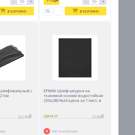
7-10дн
-
+
-
+
В КОРЗИНУ
В КОРЗИНУ
 шлифовальный с
ЕРМАК Шлиф-шкурка на
x21см
тканевой основе водостойкая
230x280 №24 (цена за 1 лист, в
спайке 50 листов)
Цена от
252.00
20.00