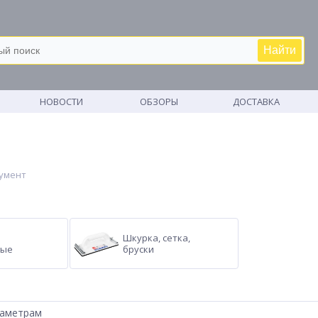
Найти
М
НОВОСТИ
ОБЗОРЫ
ДОСТАВКА
умент
Шкурка, cетка,
вые
бруски
раметрам