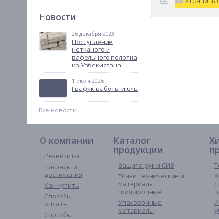
Новости
26 декабря 2023
Поступление
нетканого и
вафельного полотна
из Узбекистана
1 июля 2026
График работы июль
Все новости
О компании
Каталог
Х
продукции
п
Реквизиты
Защита рук и СИЗ
Т
Награды и
достижения
Ткани технические и
Х
материалы
с
Как купить
протирочные
п
Способы
Упаковочные
И
оплаты
материалы
у
Способы