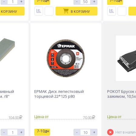
7-10дн
7-10дн
-
+
-
+
 КОРЗИНУ
В КОРЗИНУ
азивный
ЕРМАК Диск лепестковый
РОКОТ Брусок
. /8"
торцевой 22*125 р80
зажимом, 10,5
Цена от
Цена от
104.00
70.00
7-10дн
-
+
-
+