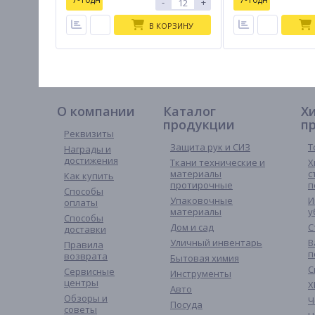
-
+
В КОРЗИНУ
О компании
Каталог
Х
продукции
п
Реквизиты
Защита рук и СИЗ
Т
Награды и
достижения
Ткани технические и
Х
материалы
с
Как купить
протирочные
п
Способы
Упаковочные
И
оплаты
материалы
у
Способы
Дом и сад
С
доставки
Уличный инвентарь
В
Правила
п
возврата
Бытовая химия
С
Сервисные
Инструменты
центры
Х
Авто
Обзоры и
Ч
Посуда
советы