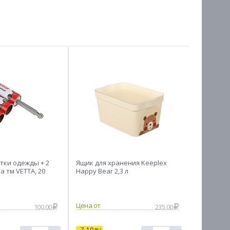
стки одежды + 2
Ящик для хранения Keeplex
Шторка д
 тм VETTA, 20
Happy Bear 2,3 л
Рондо, по
см, белы
полосы
100.00
235.00
7-10дн
7-10дн