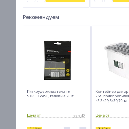
Рекомендуем
Пяткоудерживатели тм
Контейнер для хр
STREETWISE, гелевые 2шт
26л, полипропиле
43,3x29,8x30,70см
33.00
7-10дн
7-10дн