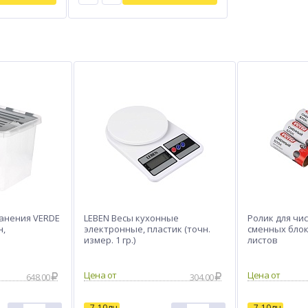
анения VERDE
LEBEN Весы кухонные
Ролик для чи
н,
электронные, пластик (точн.
сменных блока
измер. 1 гр.)
листов
648.00
304.00
7-10дн
7-10дн