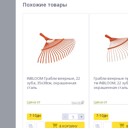
Похожие товары
INBLOOM Грабли веерные, 22
Грабли веерные 
зуба, 35х38см, окрашенная
тм INBLOOM, 22 зуб
сталь
окрашенная сталь
Цена от
Цена от
184.00
7-10дн
7-10дн
-
+
В КОРЗИНУ