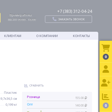
+7 (383) 312-04-24
Время работы:
ЗАКАЗАТЬ ЗВОНОК
ПН-ПТ 09:00 - 18:00
КЛИЕНТАМ
О КОМПАНИИ
КОНТАКТЫ
0
СРАВНИТЬ
Пластик
Розница
155.00
х9,7х36,5 см
Опт
0,199 кг
140.00
0
*