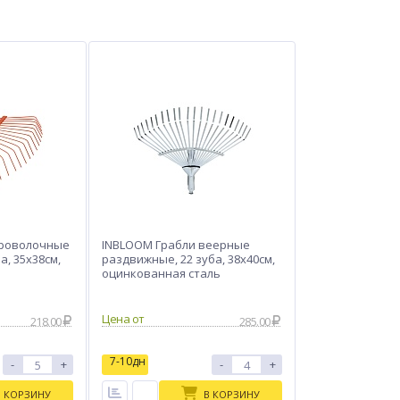
проволочные
INBLOOM Грабли веерные
а, 35х38см,
раздвижные, 22 зуба, 38x40см,
оцинкованная сталь
Цена от
218.00
285.00
7-10дн
-
+
-
+
В КОРЗИНУ
В КОРЗИНУ