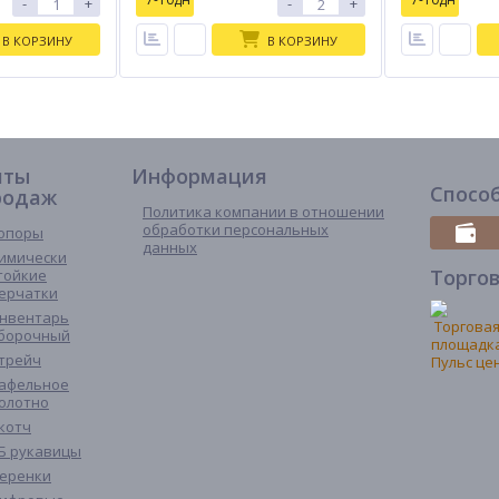
-
+
-
+
В КОРЗИНУ
В КОРЗИНУ
иты
Информация
Спосо
родаж
Политика компании в отношении
обработки персональных
опоры
данных
имически
Торго
тойкие
ерчатки
нвентарь
борочный
трейч
афельное
олотно
котч
Б рукавицы
еренки