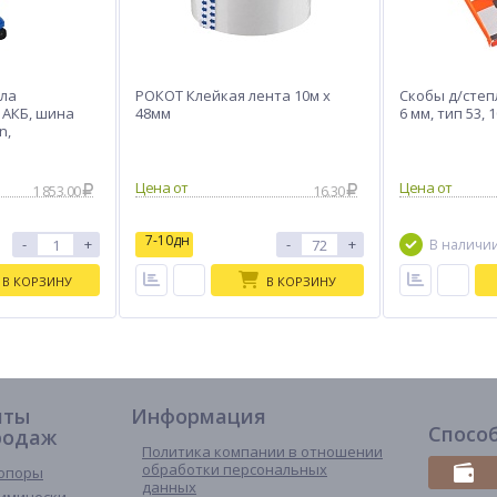
ла
РОКОТ Клейкая лента 10м x
Скобы д/степ
1АКБ, шина
48мм
6 мм, тип 53,
n,
1 853.00
16.30
7-10дн
-
+
-
+
В наличи
В КОРЗИНУ
В КОРЗИНУ
иты
Информация
Спосо
родаж
Политика компании в отношении
обработки персональных
опоры
данных