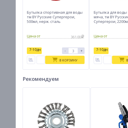
Бутылка спортивная для воды
Бутылка для воды
тм BY Русские Супергерои,
мяча, тм BY Русски
500мл, нерж. сталь
Супергерои, 2200мл
пластик PETG
Цена от
Цена от
361.00
7-10дн
7-10дн
-
+
В КОРЗИНУ
Рекомендуем