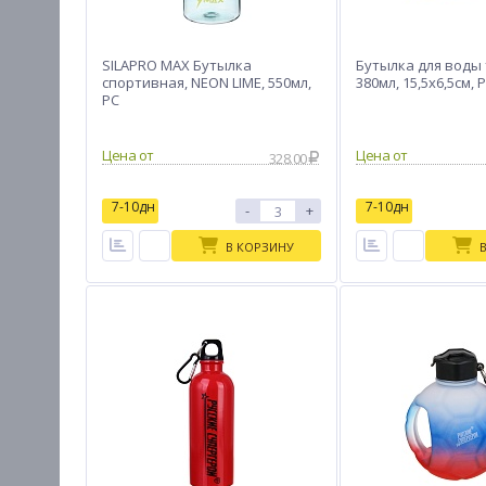
SILAPRO MAX Бутылка
Бутылка для воды 
спортивная, NEON LIME, 550мл,
380мл, 15,5х6,5см, 
РС
Цена от
Цена от
328.00
7-10дн
7-10дн
-
+
В КОРЗИНУ