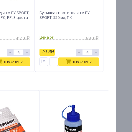
ды тм BY SPORT,
Бутылка спортивная тм BY
 PC, PP, 3 цвета
SPORT, 550 мл, ПК
Цена от
412.00
328.00
7-10дн
-
+
-
+
В КОРЗИНУ
В КОРЗИНУ