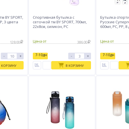
тм BY SPORT,
Спортивная бутылка с
Бутылка спорти
PP, 3 цвета
сеточкой тм BY SPORT, 700мл,
Русские Суперге
22х8см, силикон, PC
600мл, PC, PP, 
Цена от
Цена от
128.00
386.00
7-10дн
7-10дн
-
+
-
+
В КОРЗИНУ
В КОРЗИНУ