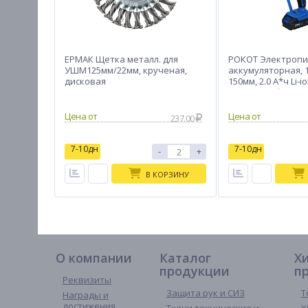
ЕРМАК Щетка металл. для
РОКОТ Электропи
УШМ125мм/22мм, крученая,
аккумуляторная, 
дисковая
150мм, 2.0 А*ч Li-io
пластик.кейс
237.00
7-10дн
7-10дн
-
+
В КОРЗИНУ
О компании
Каталог
Х
продукции
п
Реквизиты
Защита рук и СИЗ
Т
Награды и
достижения