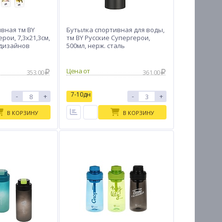
вная тм BY
Бутылка спортивная для воды,
рои, 7,3x21,3см,
тм BY Русские Супергерои,
8 дизайнов
500мл, нерж. сталь
Цена от
353.00
361.00
7-10дн
-
+
-
+
В КОРЗИНУ
В КОРЗИНУ