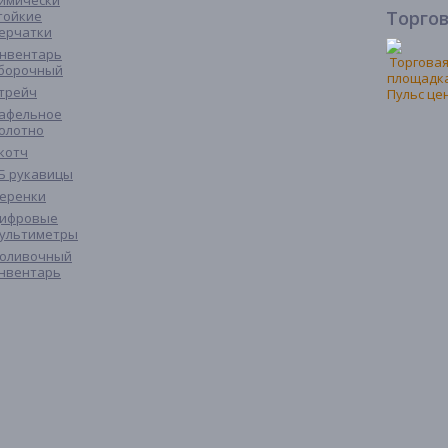
имически
Торго
тойкие
ерчатки
нвентарь
борочный
трейч
афельное
олотно
котч
Б рукавицы
еренки
ифровые
ультиметры
оливочный
нвентарь