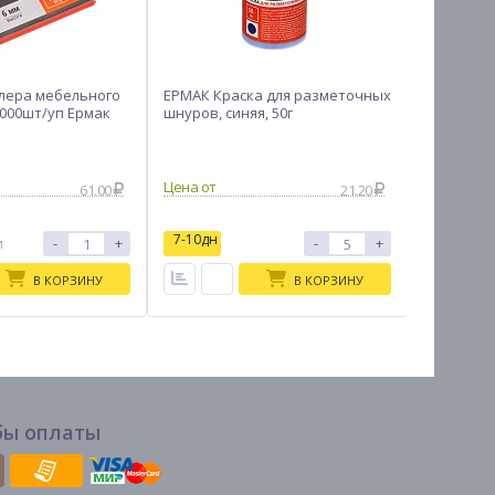
лера мебельного
ЕРМАК Краска для разметочных
ЕРМАК Ки
 1000шт/уп Ермак
шнуров, синяя, 50г
пластико
30*100
61.00
21.20
7-10дн
7-10дн
-
+
-
+
и
В КОРЗИНУ
В КОРЗИНУ
бы оплаты