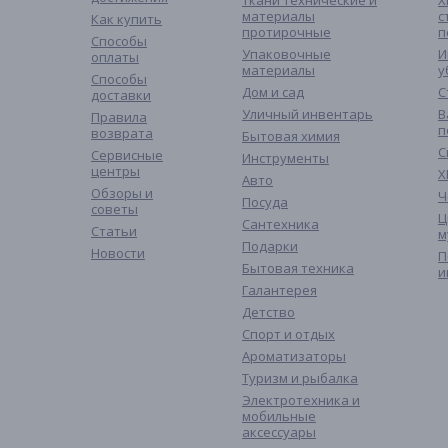
Ткани технические и
Х
материалы
с
Как купить
протирочные
п
Способы
Упаковочные
И
оплаты
материалы
у
Способы
Дом и сад
С
доставки
Уличный инвентарь
В
Правила
п
возврата
Бытовая химия
С
Сервисные
Инструменты
центры
Х
Авто
Обзоры и
Ч
Посуда
советы
Ц
Сантехника
Статьи
м
Подарки
Новости
П
Бытовая техника
и
Галантерея
Детство
Спорт и отдых
Ароматизаторы
Туризм и рыбалка
Электротехника и
мобильные
аксессуары