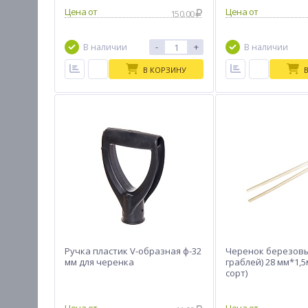
Цена от
Цена от
150.00
-
+
В наличии
В наличии
В КОРЗИНУ
Ручка пластик V-образная ф-32
Черенок березовы
мм для черенка
граблей) 28 мм*1,
сорт)