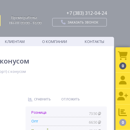
+7 (383) 312-04-24
Время работы:
ЗАКАЗАТЬ ЗВОНОК
ПН-ПТ 09:00 - 18:00
КЛИЕНТАМ
О КОМПАНИИ
КОНТАКТЫ
 конусом
0
орт) с конусом
СРАВНИТЬ
ОТЛОЖИТЬ
Розница
73.50
Опт
66.50
0
*