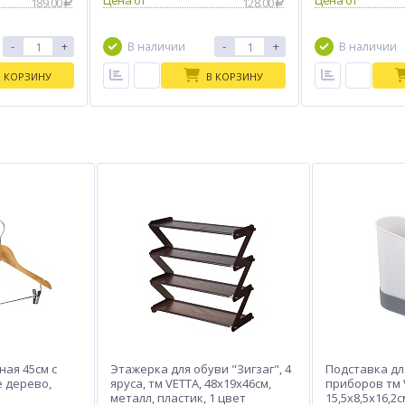
Цена от
Цена от
189.00
128.00
-
+
-
+
В наличии
В наличии
В КОРЗИНУ
В КОРЗИНУ
ая 45см с
Этажерка для обуви "Зигзаг", 4
Подставка дл
е дерево,
яруса, тм VETTA, 48x19x46см,
приборов тм 
металл, пластик, 1 цвет
15,5x8,5x16,2