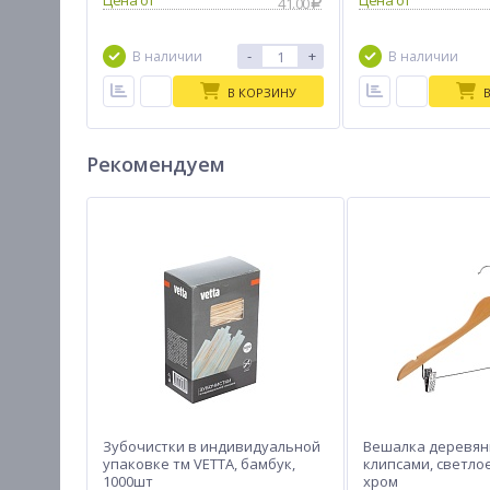
Цена от
Цена от
41.00
-
+
В наличии
В наличии
В КОРЗИНУ
Рекомендуем
Зубочистки в индивидуальной
Вешалка деревянн
упаковке тм VETTА, бамбук,
клипсами, светло
1000шт
хром