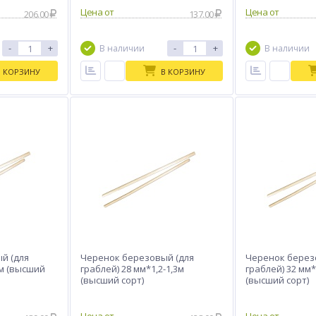
Цена от
Цена от
206.00
137.00
-
+
-
+
В наличии
В наличии
В КОРЗИНУ
В КОРЗИНУ
й (для
Черенок березовый (для
Черенок берез
5м (высший
граблей) 28 мм*1,2-1,3м
граблей) 32 мм*
(высший сорт)
(высший сорт)