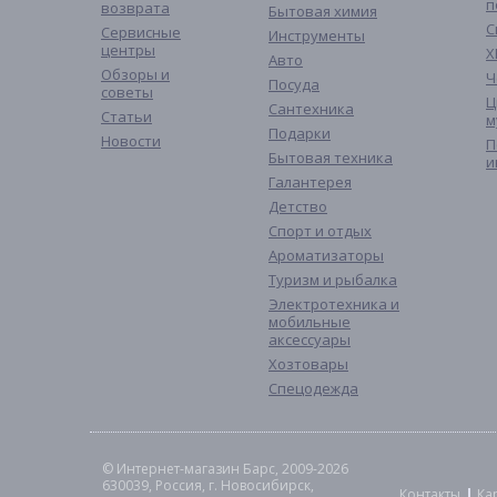
п
возврата
Бытовая химия
С
Сервисные
Инструменты
центры
Х
Авто
Обзоры и
Ч
Посуда
советы
Ц
Сантехника
Статьи
м
Подарки
Новости
П
Бытовая техника
и
Галантерея
Детство
Спорт и отдых
Ароматизаторы
Туризм и рыбалка
Электротехника и
мобильные
аксессуары
Хозтовары
Спецодежда
© Интернет-магазин Барс, 2009-2026
630039, Россия, г. Новосибирск,
Контакты
Ка