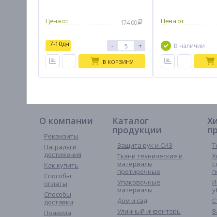
174.00
7-10дн
-
+
В наличии
В КОРЗИНУ
О компании
Каталог
Х
продукции
п
Реквизиты
Защита рук и СИЗ
Т
Награды и
достижения
Ткани технические и
Х
материалы
с
Как купить
протирочные
п
Способы
Упаковочные
И
оплаты
материалы
у
Способы
Дом и сад
С
доставки
Уличный инвентарь
В
Правила