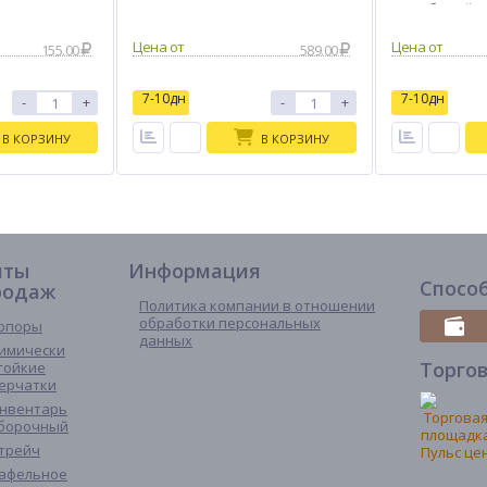
цвет белый
155.00
589.00
7-10дн
7-10дн
-
+
-
+
В КОРЗИНУ
В КОРЗИНУ
иты
Информация
Спосо
родаж
Политика компании в отношении
обработки персональных
опоры
данных
имически
Торго
тойкие
ерчатки
нвентарь
борочный
трейч
афельное