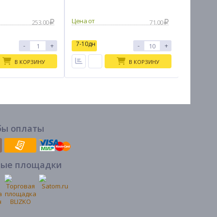
черный
253.00
71.00
7-10дн
7-10дн
-
+
-
+
В КОРЗИНУ
В КОРЗИНУ
бы оплаты
вые площадки