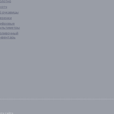
олотно
котч
Б рукавицы
еренки
ифровые
ультиметры
оливочный
нвентарь
рта сайта