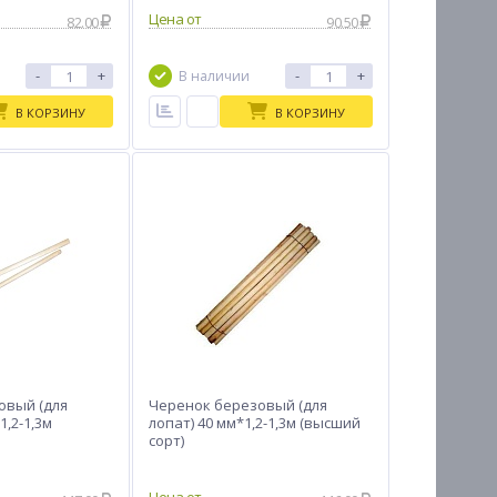
Цена от
82.00
90.50
-
+
-
+
В наличии
В КОРЗИНУ
В КОРЗИНУ
овый (для
Черенок березовый (для
1,2-1,3м
лопат) 40 мм*1,2-1,3м (высший
сорт)