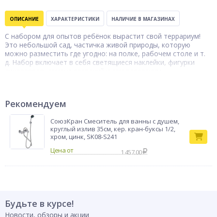
ОПИСАНИЕ
ХАРАКТЕРИСТИКИ
НАЛИЧИЕ В МАГАЗИНАХ
С набором для опытов ребёнок вырастит свой террариум!
Это небольшой сад, частичка живой природы, которую
можно разместить где угодно: на полке, рабочем столе и т.
д. Набор включает в себя светящиеся наклейки, фигурки
динозавров, семена растений и сам террариум.
Тип товара
Набор детский
Бренд
INBLOOM
Рекомендуем
СоюзКран Смеситель для ванны с душем,
круглый излив 35см, кер. кран-буксы 1/2,
хром, цинк, SK08-S241
1 457.00
Будьте в курсе!
Новости, обзоры и акции