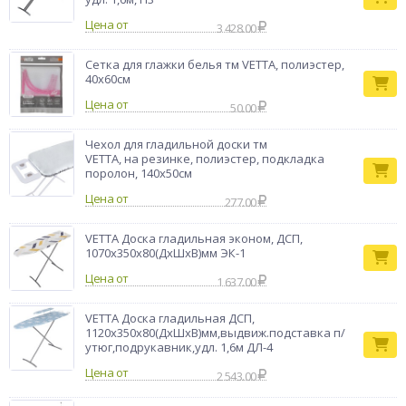
Цена от
3 428.00
Сетка для глажки белья тм VETTA, полиэстер,
40х60см
Цена от
50.00
Чехол для гладильной доски тм
VETTA, на резинке, полиэстер, подкладка
поролон, 140х50см
Цена от
277.00
VETTA Доска гладильная эконом, ДСП,
1070х350х80(ДхШхВ)мм ЭК-1
Цена от
1 637.00
VETTA Доска гладильная ДСП,
1120х350х80(ДхШхВ)мм,выдвиж.подставка п/
утюг,подрукавник,удл. 1,6м ДЛ-4
Цена от
2 543.00