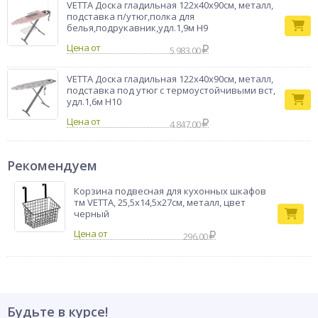
VETTA Доска гладильная 122х40х90см, металл,
подставка п/утюг,полка для
белья,подрукавник,удл.1,9м Н9
Цена от
5 983.00
VETTA Доска гладильная 122х40х90см, металл,
подставка под утюг с термоустойчивыми вст,
удл.1,6м Н10
Цена от
4 847.00
Рекомендуем
Корзина подвесная для кухонных шкафов
тм VETTA, 25,5х14,5х27см, металл, цвет
черный
296.00
Будьте в курсе!