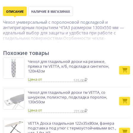
ОПИСАНИЕ
НАЛИЧИЕ В МАГАЗИНАХ
Чехол универсальный с поролоновой подкладкой и
антипригарным покрытием ЧПА3 размером 1300x550 мм —
идеальный выбор для защиты и удобства при работе с
гладильными поверхностями.Особенности чехла:-
Поролоновая подкладка обеспечивает мягкость и комфорт
при использовании;- Антипригарное покрытие
Похожие товары
предотвращает прилипание ткани и облегчает процесс
глажки;- Размер подходит для большинства гладильных
Чехол для гладильной доски на резинке,
досок и столешниц.Приобретая этот чехол, вы получаете
пряжка тм VETTA, х/б, подкладка синтепон,
надёжную защиту и удобство в работе с утюгом, а также
120х42см
экономите время и усилия при глажке.
Цена от
515.00
Бренд
НИКА
Чехол для гладильной доски тм VETTA, со
шнурком, полиэстер, подкладка поролон,
130х50см
Цена от
271.00
VETTA Доска гладильная 122х35х80см, фанера
подставка под утюг с термоустойчивыми вст.,
удл. 1,6м, Н3