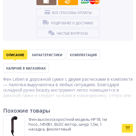
ВСЕ СПОСОБЫ ОПЛАТЫ
ПОДРОБНЕЕ О ДОСТАВКЕ
ЧАСТЫЕ ВОПРОСЫ
ОПИСАНИЕ
ХАРАКТЕРИСТИКИ
КОМПЛЕКТАЦИЯ
НАЛИЧИЕ В МАГАЗИНАХ
Фен Leben в дорожной сумке с двумя расческами в комплекте
— палочка-выручалочка в любых ситуациях. Благодаря
складной ручке beauty-инструмент легко помещается в
дамской сумке и следует за вами в командировку, отпуск или
в гости к подруге. Простая регулировка температуры и
скорости воздушного потока позволяет подстроить фен
Похожие товары
Leben под потребности именно ваших волос.
Тип товара
Фен для волос
Фен высокоскоростной модель HP18, тм
hoco.,1450Вт, BLDC мотор, шнур 1,5м, 1
Бренд
Leben
насадка, фиолетовый