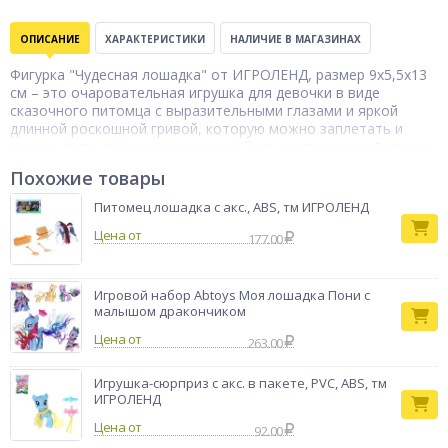
ОПИСАНИЕ
ХАРАКТЕРИСТИКИ
НАЛИЧИЕ В МАГАЗИНАХ
Фигурка "Чудесная лошадка" от ИГРОЛЕНД, размер 9х5,5х13
см – это очаровательная игрушка для девочки в виде
сказочного питомца с выразительными глазами и яркой
длинной роскошной гривой, которую можно заплетать и
расчесывать, придумывая разнообразные прически. Фигурка
изготовлены из качественных прочных безопасных и
Похожие товары
долговечных материалов PP+PVC, не выцветает и не
деформируется. Идеально подходит для сюжетно-ролевых
Питомец лошадка с акс., ABS, тм ИГРОЛЕНД
игр, развивает фантазию, мелкую моторику и чувство стиля.
Цена от
Для детей старше 3-х лет. 4 вида в ассортименте.
177.00
Бренд
ИГРОЛЕНД
Игровой набор Abtoys Моя лошадка Пони с
малышом дракончиком
Цена от
263.00
Игрушка-сюрприз с акс. в пакете, PVC, ABS, тм
ИГРОЛЕНД
Цена от
92.00