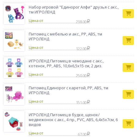
Набор игровой "Единорог Алфи" друзья с акс.,
тм ИГРОЛЕНД
Цена от
238.00
Питомец с мебелью и акс., PP, ABS, тм
ИГРОЛЕНД
Цена от
122.00
ИГРОЛЕНД Питомец в чемодане с акс.,
котенок, PP, ABS, 10,6х6,5х15 см, 2 диз.
Цена от
250.00
Питомец Единорог с каретой, PP, ABS, тм
ИГРОЛЕНД
Цена от
151.00
ИГРОЛЕНД Питомец в будке, щенок/
медвежонок с акс., 4 пр., PVC, ABS, 6,4х5х7см, 6
видов
Цена от
67.00