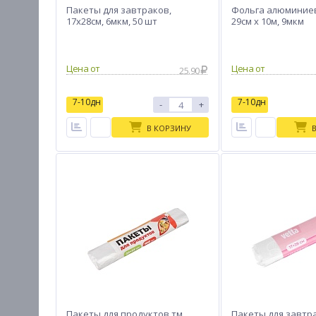
Пакеты для завтраков,
Фольга алюминиев
17x28см, 6мкм, 50 шт
29см х 10м, 9мкм
Цена от
Цена от
25.90
7-10дн
7-10дн
-
+
В КОРЗИНУ
Пакеты для продуктов тм
Пакеты для завтра