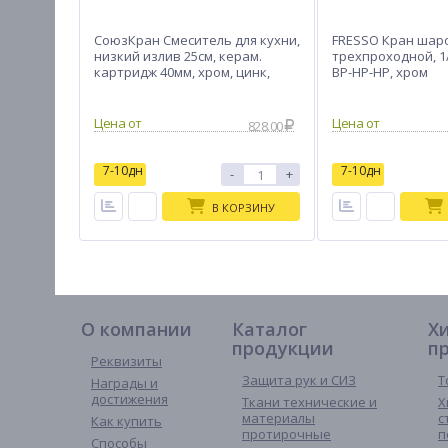
СоюзКран Смеситель для кухни,
FRESSO Кран шар
низкий излив 25см, керам.
трехпроходной, 1/
картридж 40мм, хром, цинк,
ВР-НР-НР, хром
SK01-I114
828.00
7-10дн
7-10дн
-
+
В КОРЗИНУ
О компании
Каталог
Х
продукции
п
Реквизиты
Защита рук и СИЗ
Т
Награды и
достижения
Ткани технические и
Х
материалы
с
Как купить
протирочные
п
Способы