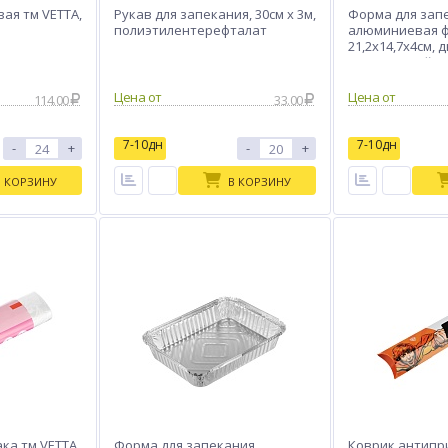
ая тм VETTA,
Рукав для запекания, 30см x 3м,
Форма для зап
полиэтилентерефталат
алюминиевая ф
21,2x14,7x4см, д
870мл, L-край, R
Цена от
Цена от
114.00
33.00
7-10дн
7-10дн
-
+
-
+
В КОРЗИНУ
В КОРЗИНУ
ка тм VETTA,
Форма для запекания,
Коврик антипр