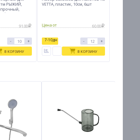
 тм РЫЖИЙ,
VETTA, пластик, 10см, 6шт
 прочный,
 тефлон
Цена от
91.00
60.00
7-10дн
-
+
-
+
В КОРЗИНУ
В КОРЗИНУ