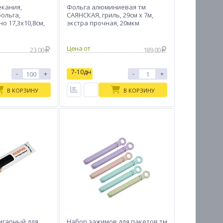
екания,
Фольга алюминиевая тм
ольга,
САЯНСКАЯ, гриль, 29см х 7м,
но 17,3x10,8см,
экстра прочная, 20мкм
1L
Цена от
23.00
189.00
7-10дн
-
+
-
+
В КОРЗИНУ
В КОРЗИНУ
игарный для
Набор зажимов для пакетов тм