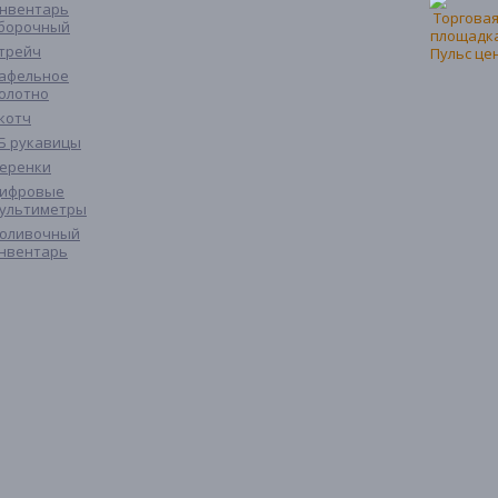
нвентарь
борочный
трейч
афельное
олотно
котч
Б рукавицы
еренки
ифровые
ультиметры
оливочный
нвентарь