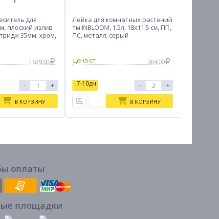
еситель для
Лейка для комнатных растений
Безмен э
м, плоский излив
тм INBLOOM, 1.5л, 18х11.5 см, ПП,
макс. наг
ртридж 35мм, хром,
ПС, металл, серый
02
1 639.00
304.00
7-10дн
7-10дн
-
+
-
+
В КОРЗИНУ
В КОРЗИНУ
бы оплаты
вые площадки