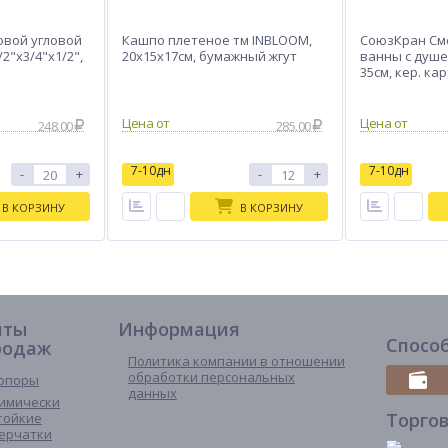
овой угловой
Кашпо плетеное тм INBLOOM,
СоюзКран См
2"х3/4"х1/2",
20х15х17см, бумажный жгут
ванны с душе
35см, кер. ка
цинк, SK09-I1
248.00
285.00
7-10дн
7-10дн
-
+
-
+
В КОРЗИНУ
В КОРЗИНУ
иты
Информация
Спосо
родаж
Политика компании в отношении
обработки персональных
опоры
данных
имически
Торго
тойкие
ерчатки