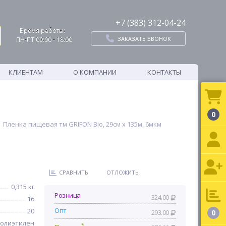
+7 (383) 312-04-24
Время работы:
ЗАКАЗАТЬ ЗВОНОК
ПН-ПТ 09:00 - 18:00
КЛИЕНТАМ
О КОМПАНИИ
КОНТАКТЫ
0
Пленка пищевая тм GRIFON Bio, 29см x 135м, 6мкм
СРАВНИТЬ
ОТЛОЖИТЬ
0,315 кг
Розница
324.00
16
Опт
20
293.00
0
олиэтилен
*