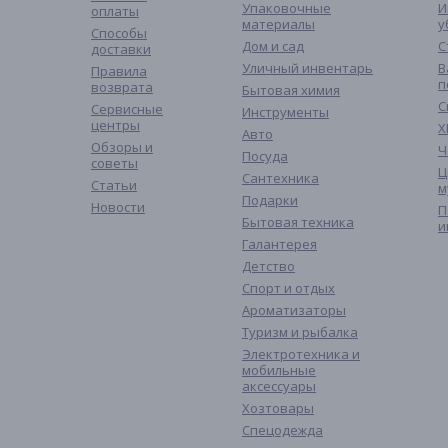
Упаковочные
И
оплаты
материалы
у
Способы
Дом и сад
С
доставки
Уличный инвентарь
В
Правила
п
возврата
Бытовая химия
С
Сервисные
Инструменты
центры
Х
Авто
Обзоры и
Ч
Посуда
советы
Ц
Сантехника
Статьи
м
Подарки
Новости
П
Бытовая техника
и
Галантерея
Детство
Спорт и отдых
Ароматизаторы
Туризм и рыбалка
Электротехника и
мобильные
аксессуары
Хозтовары
Спецодежда