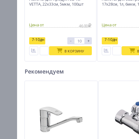
VETTA, 22x33см, 5мкм, 100шт
17х28см, 1л, 6мкм,
Цена от
Цена от
46.00
7-10дн
7-10дн
-
+
В КОРЗИНУ
Рекомендуем