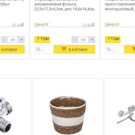
 100шт
алюминиевая фольга,
приготовления
22,5х17,3х4,3см, дно 19,6х14,4см,
многоразовый,
1125мл, L-край, R29L
40x33см, 0,2мм,
Цена от
Цена от
55.00
23.80
7-10дн
7-10дн
-
+
-
+
В КОРЗИНУ
В КОРЗИНУ