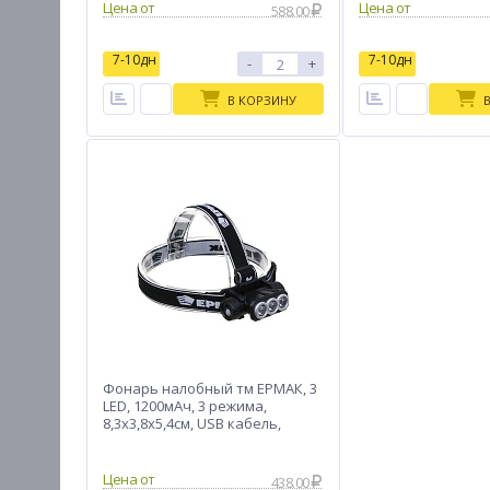
Цена от
Цена от
588.00
7-10дн
7-10дн
-
+
В КОРЗИНУ
Фонарь налобный тм ЕРМАК, 3
LED, 1200мАч, 3 режима,
8,3х3,8х5,4см, USB кабель,
пластик
Цена от
438.00