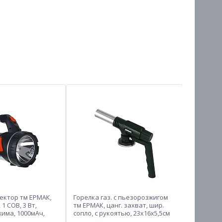
ектор тм ЕРМАК,
Горелка газ. с пьезорозжигом
Бинокль т
 1 СОВ, 3 Вт,
тм ЕРМАК, цанг. захват, шир.
Супергеро
жима, 1000мАч,
сопло, с рукоятью, 23х16х5,5см
однореж