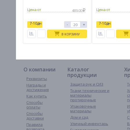
489.00
7-10дн
7-10дн
-
+
В КОРЗИНУ
О компании
Каталог
Х
продукции
п
Реквизиты
Защита рук и СИЗ
Т
Награды и
достижения
Ткани технические и
Х
материалы
с
Как купить
протирочные
п
Способы
Упаковочные
И
оплаты
материалы
у
Способы
Дом и сад
С
доставки
Уличный инвентарь
В
Правила
п
возврата