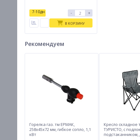
7-10дн
-
+
В КОРЗИНУ
Рекомендуем
Горелка газ. тм ЕРМАК,
Кресло складное 
258х45х72 мм, гибкое сопло, 1,1
ТУРИСТО, с подло
кВт
подстаканником, д
50х50х80см,сталь