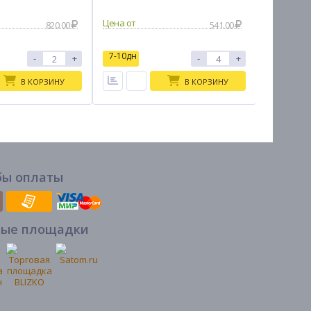
820.00
541.00
7-10дн
7-10дн
-
+
-
+
В КОРЗИНУ
В КОРЗИНУ
бы оплаты
вые площадки