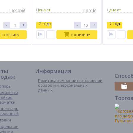
1 109.00
116.00
7-10дн
7-10дн
-
+
-
+
В КОРЗИНУ
В КОРЗИНУ
иты
Информация
Спосо
родаж
Политика компании в отношении
обработки персональных
опоры
данных
имически
Торго
тойкие
ерчатки
нвентарь
борочный
трейч
афельное
олотно