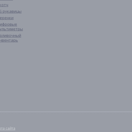
котч
Б рукавицы
еренки
ифровые
ультиметры
оливочный
нвентарь
рта сайта