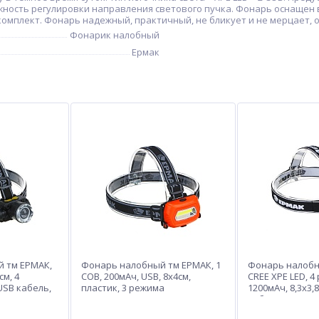
жность регулировки направления светового пучка. Фонарь оснащен 
 комплект. Фонарь надежный, практичный, не бликует и не мерцает,
Фонарик налобный
Ермак
 тм ЕРМАК,
Фонарь налобный тм ЕРМАК, 1
Фонарь налобн
см, 4
COB, 200мАч, USB, 8х4см,
CREE XPE LED, 4
USВ кабель,
пластик, 3 режима
1200мАч, 8,3х3,
кабель, пласти