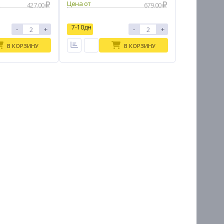
Цена от
427.00
679.00
7-10дн
-
+
-
+
В КОРЗИНУ
В КОРЗИНУ