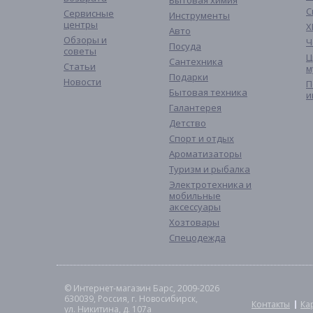
Бытовая химия
С
Сервисные
Инструменты
центры
Х
Авто
Обзоры и
Ч
Посуда
советы
Ц
Сантехника
Статьи
м
Подарки
Новости
П
Бытовая техника
и
Галантерея
Детство
Спорт и отдых
Ароматизаторы
Туризм и рыбалка
Электротехника и
мобильные
аксессуары
Хозтовары
Спецодежда
© Интернет-магазин Барс, 2009-2026
630039, Россия, г. Новосибирск,
Контакты
Ка
ул. Никитина, д. 107а