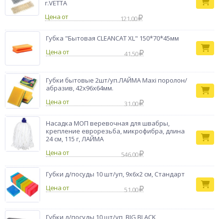
г.VETTA
Цена от
121.00
Губка "Бытовая CLEANCAT XL" 150*70*45мм
Цена от
41.50
Губки бытовые 2шт/уп.ЛАЙМА Maxi поролон/
абразив, 42х96х64мм.
Цена от
31.00
Насадка МОП веревочная для швабры,
крепление еврорезьба, микрофибра, длина
24 см, 115 г, ЛАЙМА
Цена от
546.00
Губки д/посуды 10 шт/уп, 9х6х2 см, Стандарт
Цена от
51.00
Губки д/посуды 10 шт/уп, BIG BLACK