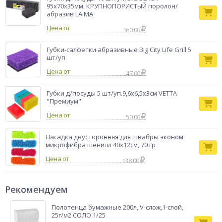
95х70х35мм, КРУПНОПОРИСТЫЙ поролон/
абразив LAIMA
Цена от
160.00
Губки-салфетки абразивные Big City Life Grill 5
шт/уп
Цена от
47.00
Губки д/посуды 5 шт/уп.9,6х6,5х3см VETTA
"Премиум"
Цена от
50.00
Насадка двусторонняя для швабры эконом
микрофибра шенилл 40x12см, 70 гр
Цена от
138.00
Рекомендуем
Полотенца бумажные 200л, V-слож,1-слой,
25г/м2 СОЛО 1/25