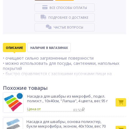
ВСЕ СПОСОБЫ ОПЛАТЫ
ПОДРОБНЕЕ О ДОСТАВКЕ
ЧАСТЫЕ ВОПРОСЫ
ОПИСАНИЕ
НАЛИЧИЕ В МАГАЗИНАХ
• очищают сильно загрязненные поверхности
• можно использовать для посуды, сантехники, напольных
покрытий
• быстро справляются с засохшими кусочками пищи на
тарелках
• легко убирают старые жирные пятна и нагар на кастрюлях и
Похожие товары
формах для выпечки
Насадка для швабры из микрофиб., подкл.
полиэст., 10х40см, "Лапша", 4 цвета, вес 95 г
Цена от
83.50
Насадка для швабры, основа полиэстер,
букли микрофибра, эконом, 40x10см, вес 70