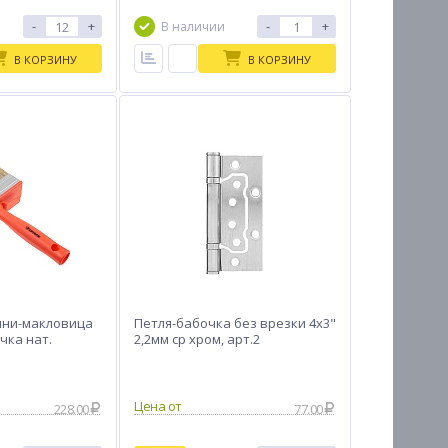
-
+
-
+
В наличии
В КОРЗИНУ
В КОРЗИНУ
ини-макловица
Петля-бабочка без врезки 4х3"
чка нат.
2,2мм ср хром, арт.2
Цена от
228.00
77.00