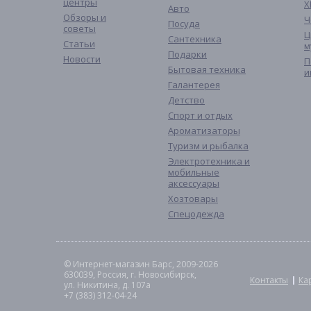
центры
Х
Авто
Обзоры и
Ч
Посуда
советы
Ц
Сантехника
Статьи
м
Подарки
Новости
П
Бытовая техника
и
Галантерея
Детство
Спорт и отдых
Ароматизаторы
Туризм и рыбалка
Электротехника и
мобильные
аксессуары
Хозтовары
Спецодежда
© Интернет-магазин Барс, 2009-2026
630039, Россия, г. Новосибирск,
Контакты
Ка
ул. Никитина, д. 107а
+7 (383) 312-04-24