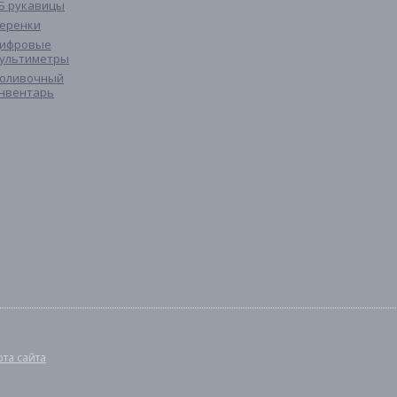
Б рукавицы
еренки
ифровые
ультиметры
оливочный
нвентарь
рта сайта