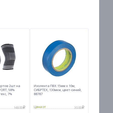
ортов 2шт на
Изолента ПВХ 15мм х 10м,
PORT, 58%
СИБРТЕХ, 130мкм, цвет-синий,
текс, 7%
88787
Цена от
148.00
30.00