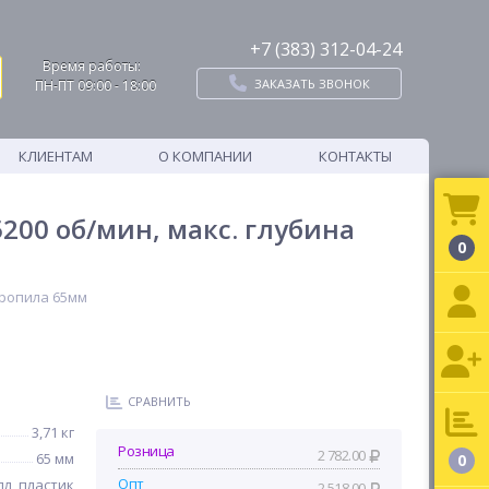
+7 (383) 312-04-24
Время работы:
ЗАКАЗАТЬ ЗВОНОК
ПН-ПТ 09:00 - 18:00
КЛИЕНТАМ
О КОМПАНИИ
КОНТАКТЫ
200 об/мин, макс. глубина
0
пропила 65мм
СРАВНИТЬ
3,71 кг
Розница
2 782.00
65 мм
0
Опт
л, пластик
2 518.00