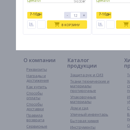
94.00
7-10дн
7-10дн
-
+
В КОРЗИНУ
О компании
Каталог
Х
продукции
п
Реквизиты
Защита рук и СИЗ
Т
Награды и
достижения
Ткани технические и
Х
материалы
с
Как купить
протирочные
п
Способы
Упаковочные
И
оплаты
материалы
у
Способы
Дом и сад
С
доставки
Уличный инвентарь
В
Правила
п
возврата
Бытовая химия
С
Сервисные
Инструменты