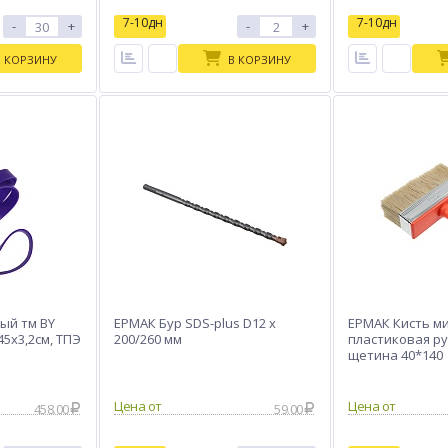
7-10дн
7-10дн
-
+
-
+
В КОРЗИНУ
В КОРЗИНУ
ый тм BY
ЕРМАК Бур SDS-plus D12 x
ЕРМАК Кисть м
45х3,2см, ТПЭ
200/260 мм
пластиковая ру
щетина 40*140
Цена от
Цена от
458.00
59.00