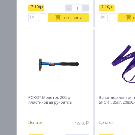
7-10дн
7-10дн
-
+
В КОРЗИНУ
РОКОТ Молоток 200гр
Эспандер ленточн
пластиковая рукоятка
SPORT, 35кг, 208х0,
Цена от
Цена от
183.00