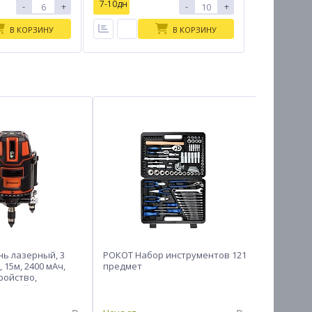
7-10дн
-
+
-
+
В КОРЗИНУ
В КОРЗИНУ
ь лазерный, 3
РОКОТ Набор инструментов 121
Изолента 
 15м, 2400 мАч,
предмет
ройство,
и, кейс