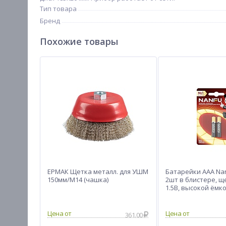
Тип товара
Бренд
Похожие товары
ЕРМАК Щетка металл. для УШМ
Батарейки AAA Nan
150мм/М14 (чашка)
2шт в блистере, 
1.5В, высокой ёмк
Цена от
Цена от
361.00