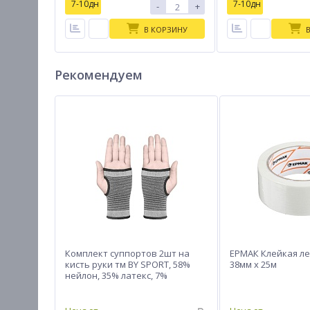
7-10дн
7-10дн
-
+
В КОРЗИНУ
Рекомендуем
Комплект суппортов 2шт на
ЕРМАК Клейкая л
кисть руки тм BY SPORT, 58%
38мм х 25м
нейлон, 35% латекс, 7%
полиэстер