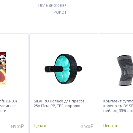
Пила дисковая
РОКОТ
fu (LR03)
SILAPRO Колесо для пресса,
Комплект супп
щелочные
25х17см, PP, TPE, поролон
колено тм BY S
ости
нейлон, 35% ла
полиэстер
Цена от
Цена от
145.00
459.00