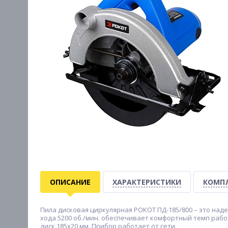
ОПИСАНИЕ
ХАРАКТЕРИСТИКИ
КОМП
Пила дисковая циркулярная РОКОТ ПД-185/800 – это над
хода 5200 об./мин. обеспечивает комфортный темп рабо
диск 185х20 мм. Прибор работает от сети.