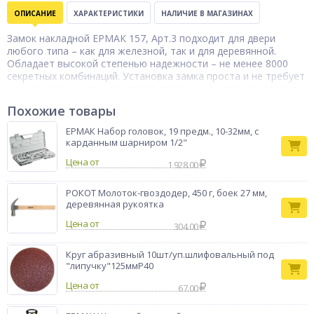
ОПИСАНИЕ
ХАРАКТЕРИСТИКИ
НАЛИЧИЕ В МАГАЗИНАХ
Замок накладной ЕРМАК 157, Арт.3 подходит для двери
любого типа – как для железной, так и для деревянной.
Обладает высокой степенью надежности – не менее 8000
секретных комбинаций. Установка замка проста и не требует
нарушения целостности двери, поэтому его легко поставить
на уже установленную дверь в качестве основного или
Похожие товары
дополнительного запирающего устройства. Рассчитан на
толщину двери 35-40 мм. Полный комплект крепежа и 3
ЕРМАК Набор головок, 19 предм., 10-32мм, с
ключа в комплекте.
карданным шарниром 1/2"
Замок
Цена от
1 928.00
Тип товара
накладной
Бренд
Ермак
РОКОТ Молоток-гвоздодер, 450 г, боек 27 мм,
деревянная рукоятка
Цена от
304.00
Круг абразивный 10шт/уп.шлифовальный под
"липучку"125ммР40
Цена от
67.00