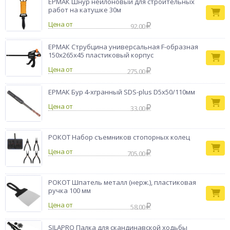
ЕРМАК Шнур нейлоновый для строительных
работ на катушке 30м
Цена от
92.00
ЕРМАК Струбцина универсальная F-образная
150х265х45 пластиковый корпус
Цена от
275.00
ЕРМАК Бур 4-хгранный SDS-plus D5х50/110мм
Цена от
33.00
РОКОТ Набор съемников стопорных колец
Цена от
705.00
РОКОТ Шпатель металл (нерж.), пластиковая
ручка 100 мм
Цена от
58.00
SILAPRO Палка для скандинавской ходьбы