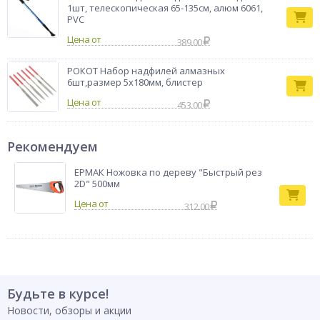
1шт, телескопическая 65-135см, алюм 6061,
PVC
Цена от
389.00
РОКОТ Набор надфилей алмазных
6шт,размер 5x180мм, блистер
Цена от
453.00
Рекомендуем
ЕРМАК Ножовка по дереву "Быстрый рез
2D" 500мм
312.00
Будьте в курсе!
Новости, обзоры и акции