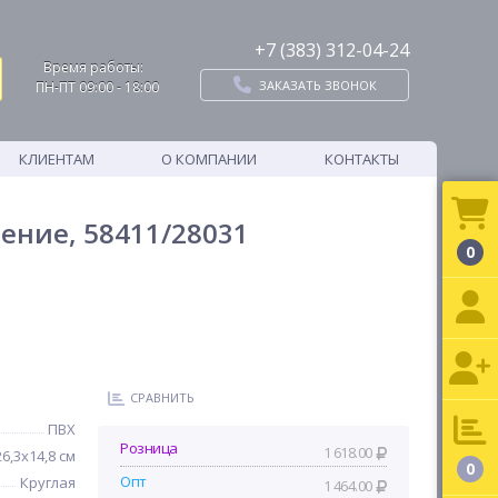
+7 (383) 312-04-24
Время работы:
ЗАКАЗАТЬ ЗВОНОК
ПН-ПТ 09:00 - 18:00
КЛИЕНТАМ
О КОМПАНИИ
КОНТАКТЫ
ение, 58411/28031
0
СРАВНИТЬ
ПВХ
Розница
1 618.00
26,3х14,8 см
0
Опт
Круглая
1 464.00