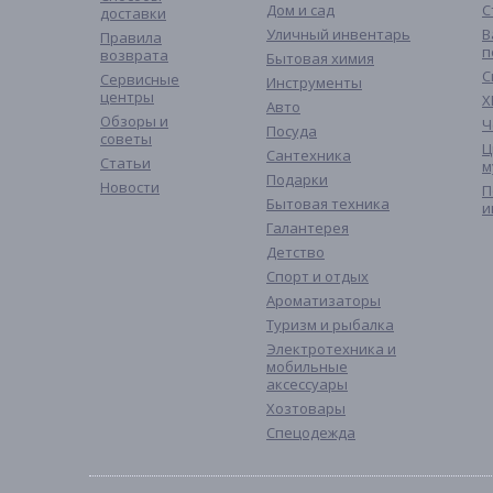
Дом и сад
С
доставки
Уличный инвентарь
В
Правила
п
возврата
Бытовая химия
С
Сервисные
Инструменты
центры
Х
Авто
Обзоры и
Ч
Посуда
советы
Ц
Сантехника
Статьи
м
Подарки
Новости
П
Бытовая техника
и
Галантерея
Детство
Спорт и отдых
Ароматизаторы
Туризм и рыбалка
Электротехника и
мобильные
аксессуары
Хозтовары
Спецодежда