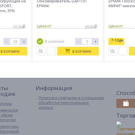
ксирующий на
Обезжириватель 0,4л ПЭТ
ЕРМАК Плоск
 SPORT,
ЕРМАК
МИНИ" никел
лон, 35%
стер
91.00
89.00
7-10дн
-
+
-
+
В наличии
В КОРЗИНУ
В КОРЗИНУ
иты
Информация
Спосо
родаж
Политика компании в отношении
обработки персональных
опоры
данных
имически
Торго
тойкие
ерчатки
нвентарь
борочный