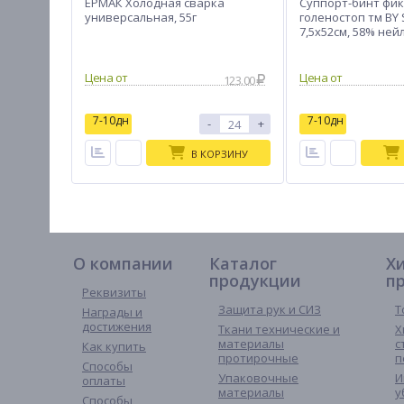
ЕРМАК Холодная сварка
Суппорт-бинт фи
универсальная, 55г
голеностоп тм BY
7,5х52см, 58% ней
латекс, 7% полиэ
123.00
7-10дн
7-10дн
-
+
В КОРЗИНУ
О компании
Каталог
Х
продукции
п
Реквизиты
Защита рук и СИЗ
Т
Награды и
достижения
Ткани технические и
Х
материалы
с
Как купить
протирочные
п
Способы
Упаковочные
И
оплаты
материалы
у
Способы