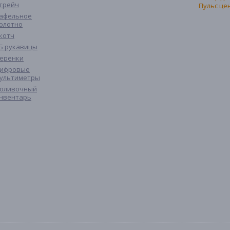
трейч
афельное
олотно
котч
Б рукавицы
еренки
ифровые
ультиметры
оливочный
нвентарь