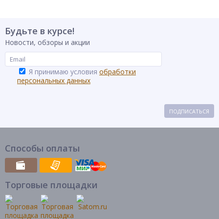
чистой.
Бассейн
Тип товара
каркасный
Будьте в курсе!
Бренд
Intex
Новости, обзоры и акции
Я принимаю условия
обработки
персональных данных
ПОДПИСАТЬСЯ
Способы оплаты
Торговые площадки