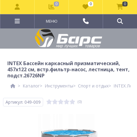
0
0
0
МЕНЮ
INTEX Бассейн каркасный призматический,
457х122 см, встр.фильтр-насос, лестница, тент,
подст.26726NP
Каталог
Инструменты
Спорт и отдых
INTEX Летн
Артикул: 049-009
(0)