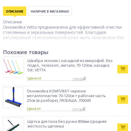
ОПИСАНИЕ
НАЛИЧИЕ В МАГАЗИНАХ
Описание
Окномойка Vetta предназначена для эффективной очистки
стеклянных и зеркальных поверхностей. Благодаря
регулируемой телескопической ручке мыть окна можно без
использования стремянки. Окномойка оснащена поворотной
насадкой, позволяющей очищать труднодоступные места
Похожие товары
без лишних усилий. Поролоновая губка качественно удаляет
пыль и загрязнения, хорошо впитывает влагу, не оставляет
Швабра эконом с насадкой из микрофиб. без
разводов и царапин. Увеличенная площадь рабочей
подкл., телескоп., металл, 70-120см, насадка
поверхности (до 20 см) помогает сэкономить время на
50г, VETTA
уборке.
Цена от
238.00
Окномойка КОМПЛЕКТ черенок
металлопластик 70-120см + рабочая часть
25см (в разборе), ЛЮБАША, 700049
Цена от
235.00
Щетка для пола без ручки 800мм (средняя
жесткость щетины)