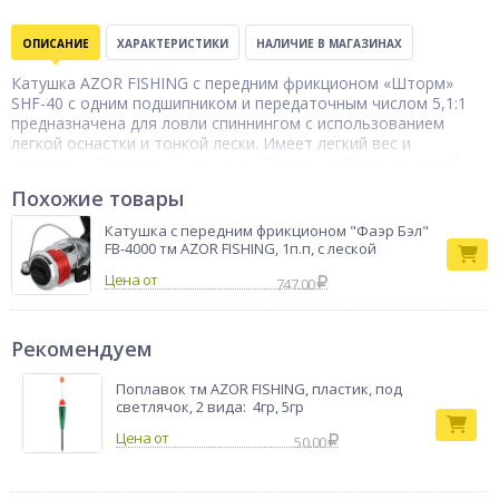
ОПИСАНИЕ
ХАРАКТЕРИСТИКИ
НАЛИЧИЕ В МАГАЗИНАХ
Катушка AZOR FISHING с передним фрикционом «Шторм»
SHF-40 с одним подшипником и передаточным числом 5,1:1
предназначена для ловли спиннингом с использованием
легкой оснастки и тонкой лески. Имеет легкий вес и
компактный размер. Оснащена облегченной алюминиевой
шпулей и надежной алюминиевой рукояткой. Обеспечивает
Похожие товары
компьютерный баланс с тонким контролем изменения
нагрузки, что позволяет не пропустить клев рыбы.
Катушка с передним фрикционом "Фаэр Бэл"
FB-4000 тм AZOR FISHING, 1п.п, с леской
Катушка с
передним
Цена от
Тип товара
фрикционом
747.00
Бренд
Azor fishing
Рекомендуем
Поплавок тм AZOR FISHING, пластик, под
светлячок, 2 вида: 4гр, 5гр
50.00