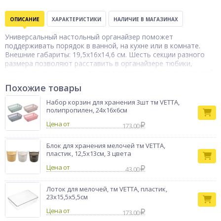
ОПИСАНИЕ
ХАРАКТЕРИСТИКИ
НАЛИЧИЕ В МАГАЗИНАХ
Универсальный настольный органайзер поможет
поддерживать порядок в ванной, на кухне или в комнате.
Внешние габариты: 19,5х16х14,6 см. Шесть секции разного
размера позволяют расставить в органайзере тюбики,
кисточки, канцтовары и другие предметы, храня их под рукой.
Благодаря стильному растительному паттерну и
Похожие товары
современной цветовой гамме, органайзер впишется в
интерьер любой комнаты, став ярким и приятным акцентом.
Набор корзин для хранения 3шт тм VETTA,
Подходит для использования в комнатах с повышенной
полипропилен, 24х16х6см
влажностью, легко моется. Изгота
Цена от
173.00
Тип товара
Органайзер
Бренд
Эконова
Блок для хранения мелочей тм VETTA,
пластик, 12,5x13см, 3 цвета
Цена от
43.00
Лоток для мелочей, тм VETTA, пластик,
23х15,5х5,5см
Цена от
173.00