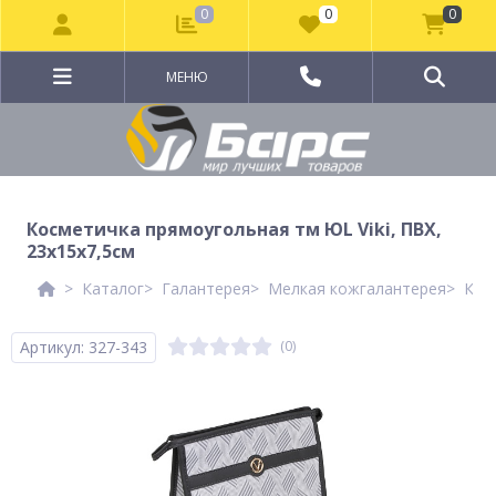
0
0
0
МЕНЮ
Косметичка прямоугольная тм ЮL Viki, ПВХ,
23х15х7,5см
Каталог
Галантерея
Мелкая кожгалантерея
Кос
Артикул: 327-343
(0)