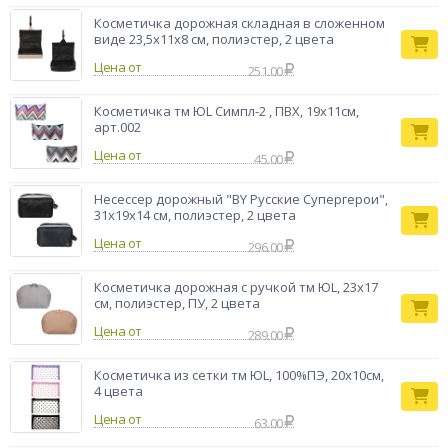
Косметичка дорожная складная в сложенном
виде 23,5х11x8 см, полиэстер, 2 цвета
Цена от
251.00
Косметичка тм ЮL Симпл-2 , ПВХ, 19х11см,
арт.002
Цена от
45.00
Несессер дорожный "BY Русские Супергерои",
31х19х14 см, полиэстер, 2 цвета
Цена от
296.00
Косметичка дорожная с ручкой тм ЮL, 23х17
см, полиэстер, ПУ, 2 цвета
Цена от
289.00
Косметичка из сетки тм ЮL, 100%ПЭ, 20х10см,
4 цвета
Цена от
63.00