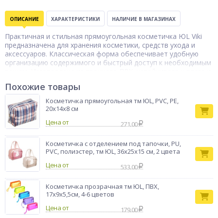
ОПИСАНИЕ
ХАРАКТЕРИСТИКИ
НАЛИЧИЕ В МАГАЗИНАХ
Практичная и стильная прямоугольная косметичка ЮL Viki
предназначена для хранения косметики, средств ухода и
аксессуаров. Классическая форма обеспечивает удобную
организацию содержимого и быстрый доступ к необходимым
вещам. Изготовлена из прочного ПВХ, устойчивого к влаге и
загрязнениям, легко очищается и сохраняет аккуратный
Похожие товары
внешний вид. Размер 23×15×7,5 см делает косметичку
удобной для дома, путешествий и поездок.
Косметичка прямоугольная тм ЮL, PVC, PE,
Бренд
20х14х8 см
ЮL
Цена от
271.00
Косметичка с отделением под тапочки, PU,
PVC, полиэстер, тм ЮL, 36х25х15 см, 2 цвета
Цена от
533.00
Косметичка прозрачная тм ЮL, ПВХ,
17х9х5,5см, 4-6 цветов
Цена от
179.00