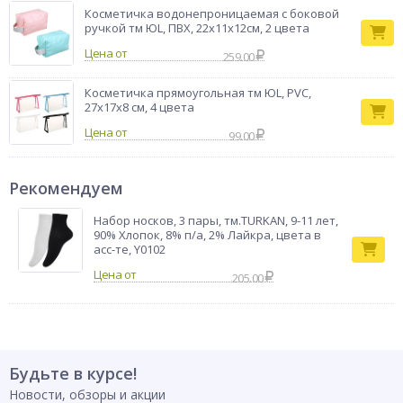
Косметичка водонепроницаемая с боковой
ручкой тм ЮL, ПВХ, 22х11х12см, 2 цвета
Цена от
259.00
Косметичка прямоугольная тм ЮL, PVC,
27х17х8 см, 4 цвета
Цена от
99.00
Рекомендуем
Набор носков, 3 пары, тм.TURKAN, 9-11 лет,
90% Хлопок, 8% п/а, 2% Лайкра, цвета в
асс-те, Y0102
205.00
Будьте в курсе!
Новости, обзоры и акции