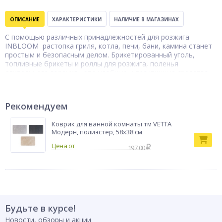
ОПИСАНИЕ
ХАРАКТЕРИСТИКИ
НАЛИЧИЕ В МАГАЗИНАХ
С помощью различных принадлежностей для розжига
INBLOOM растопка гриля, котла, печи, бани, камина станет
простым и безопасным делом. Брикетированный уголь,
топливные брикеты и роллы для розжига, поленья
длительного горения - это удобные и практичные средства
для дачников, туристов, рыбаков и охотников - всех кому
нужно быстро и без проблем развести огонь.
Роллы для
Рекомендуем
Тип товара
розжига
Бренд
INBLOOM
Коврик для ванной комнаты тм VETTA
Модерн, полиэстер, 58x38 см
197.00
Будьте в курсе!
Новости, обзоры и акции