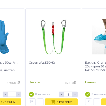
ые 50шт/уп.
Строп аАд К50+Кс
Бахилы Стан
20микрон.50па
е, нестер.
Б40.50 70/350
е ЧЗ
1 936.00
876.00
-
+
-
+
В наличии
В наличи
В КОРЗИНУ
В КОРЗИНУ