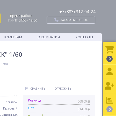
+7 (383) 312-04-24
Время работы:
ЗАКАЗАТЬ ЗВОНОК
ПН-ПТ 09:00 - 18:00
КЛИЕНТАМ
О КОМПАНИИ
КОНТАКТЫ
K" 1/60
0
 1/60
СРАВНИТЬ
ОТЛОЖИТЬ
11
Розница
568.00
Спилок
Опт
Красный
514.00
0
овышенных
*