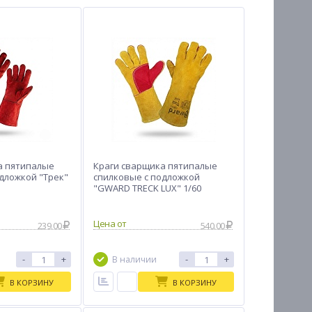
а пятипалые
Краги сварщика пятипалые
дложкой "Трек"
спилковые с подложкой
"GWARD TRECK LUX" 1/60
Цена от
239.00
540.00
-
+
-
+
В наличии
В КОРЗИНУ
В КОРЗИНУ