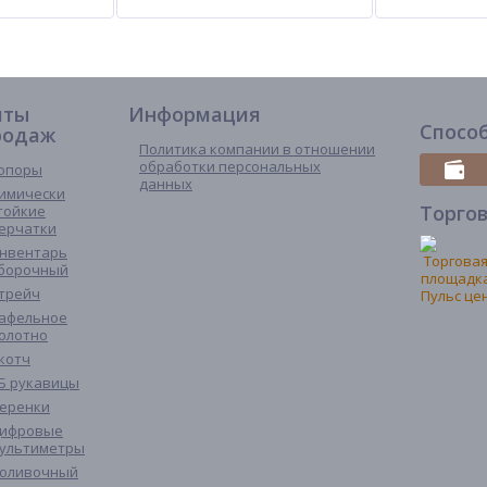
иты
Информация
Спосо
родаж
Политика компании в отношении
обработки персональных
опоры
данных
имически
Торго
тойкие
ерчатки
нвентарь
борочный
трейч
афельное
олотно
котч
Б рукавицы
еренки
ифровые
ультиметры
оливочный