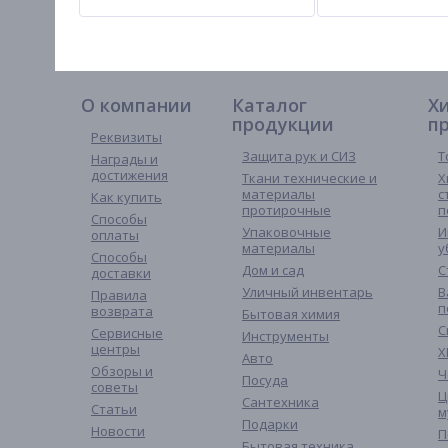
О компании
Каталог
Х
продукции
п
Реквизиты
Защита рук и СИЗ
Т
Награды и
достижения
Ткани технические и
Х
материалы
с
Как купить
протирочные
п
Способы
Упаковочные
И
оплаты
материалы
у
Способы
Дом и сад
С
доставки
Уличный инвентарь
В
Правила
п
возврата
Бытовая химия
С
Сервисные
Инструменты
центры
Х
Авто
Обзоры и
Ч
Посуда
советы
Ц
Сантехника
Статьи
м
Подарки
Новости
П
Бытовая техника