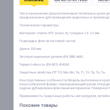
Тип и назначение Цельноспилковые пятипалые краги для
предназначено для проведения сварочных и производс
Технические параметры
Материал: спилок КРС (класс А), толщина 1,3–1,5 мм.
Подкладка: флис (в кистевой части).
Длина: 350 мм.
Эксплуатационные уровни (EN 388): 4442.
Термостойкость (EN 407): 434342.
Защитные свойства (ТР ТС): Ми, Мп, Ти, Тт, Тп, Тр, То, Тн.
Конструктивные особенности Модель выполнена в красн
конусообразной формы, перекрывающий рукав спецодеж
ладони дублирована флисовым материалом. Поверхност
Применимость Сварочные работы, металлургия, литейно
Похожие товары