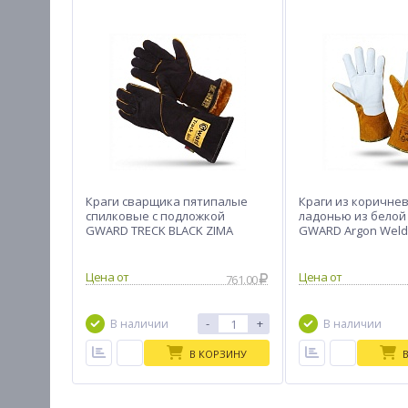
Краги сварщика пятипалые
Краги из коричнев
спилковые с подложкой
ладонью из белой
GWARD TRECK BLACK ZIMA
GWARD Argon Weld
Цена от
Цена от
761.00
-
+
В наличии
В наличии
В КОРЗИНУ