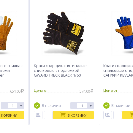
ого спилка с
Краги сварщика пятипалые
Краги сварщик
 кожи
спилковые с подложкой
спилковые с п
er
GWARD TRECK BLACK 1/60
САПФИР KEVLA
Цена от
Цена от
651.00
574.00
-
+
-
+
В наличии
В наличии
В КОРЗИНУ
В КОРЗИНУ