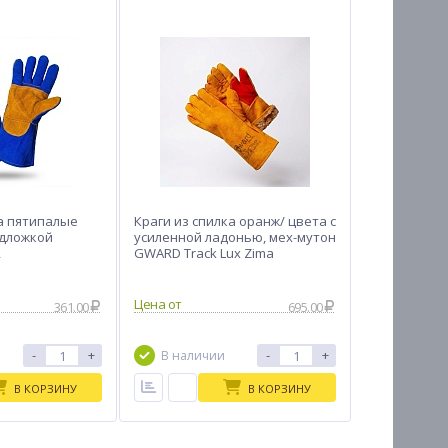
а пятипалые
Краги из спилка оранж/ цвета с
одложкой
усиленной ладонью, мех-мутон
R
GWARD Track Lux Zima
Цена от
361.00
695.00
-
+
-
+
В наличии
В КОРЗИНУ
В КОРЗИНУ