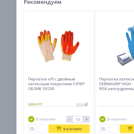
Рекомендуем
Перчатки х/б с двойным
Перчатки латексн
латексным покрытием СУПЕР
DERMAGRIP HIGH
ОБЛИВ 10/200
RISK,неопудренны
текстурированны
30.50
-
+
В наличии
В наличии
В КОРЗИНУ