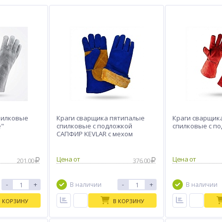
пилковые
Краги сварщика пятипалые
Краги сварщик
е"
спилковые с подложкой
спилковые с по
САПФИР KEVLAR с мехом
Цена от
Цена от
201.00
376.00
-
+
-
+
В наличии
В наличии
В КОРЗИНУ
В КОРЗИНУ