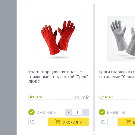
Краги сварщика пятипалые
Краги сварщика с
спилковые с подложкой "Трек"
пятипалые "Серы
ЛЮКС
Цена от
Цена от
291.00
-
+
В наличии
В наличии
В КОРЗИНУ