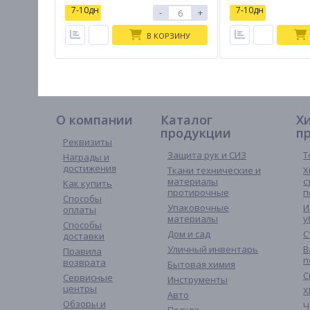
7-10дн
7-10дн
-
+
В КОРЗИНУ
О компании
Каталог
Х
продукции
п
Реквизиты
Защита рук и СИЗ
Т
Награды и
достижения
Ткани технические и
Х
материалы
с
Как купить
протирочные
п
Способы
Упаковочные
И
оплаты
материалы
у
Способы
Дом и сад
С
доставки
Уличный инвентарь
В
Правила
п
возврата
Бытовая химия
С
Сервисные
Инструменты
центры
Х
Авто
Обзоры и
Ч