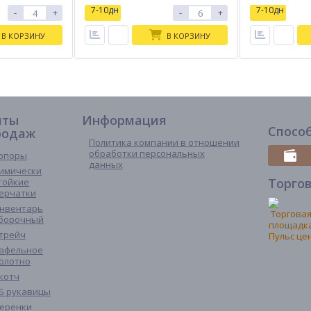
7-10дн
7-10дн
-
+
-
+
В КОРЗИНУ
В КОРЗИНУ
иты
Информация
Спосо
родаж
Политика компании в отношении
обработки персональных
опоры
данных
имически
Торго
тойкие
ерчатки
нвентарь
борочный
трейч
афельное
олотно
котч
Б рукавицы
еренки