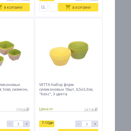
В КОРЗИНУ
В КОРЗИНУ
иликоновых
VETTA Набор форм
; 5см), силикон,
силиконовых 16шт, 6,5x3,3см,
"Кекс", 3 цвета
Цена от
179.00
247.00
7-10дн
-
+
-
+