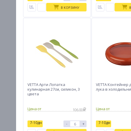
В КОРЗИНУ
VETTA Арти Лопатка
VETTA Контейнер 
кулинарная 27см, силикон, 3
лука в холодильни
цвета
Цена от
Цена от
106.00
7-10дн
7-10дн
-
+