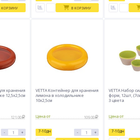
В КОРЗИНУ
В КОРЗИНУ
для хранения
VETTA Контейнер для хранения
VETTA Набор с
ке 12,5x2,5см
лимона в холодильнике
форм, 12шт, (7см
10x2,5см
3 цвета
Цена от
Цена от
121.00
109.00
7-10дн
7-10дн
-
+
-
+