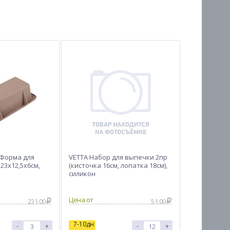
 Форма для
VETTA Набор для выпечки 2пр
23x12,5х6см,
(кисточка 16см, лопатка 18см),
силикон
Цена от
231.00
51.00
7-10дн
-
+
-
+