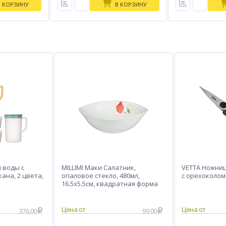
В КОРЗИНУ
В КОРЗИНУ
 воды с
MILLIMI Маки Салатник,
VETTA Ножниц
кана, 2 цвета,
опаловое стекло, 480мл,
с орехоколом
16.5х5.5см, квадратная форма
376.00
99.00