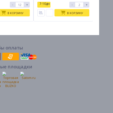
7-10дн
7-10дн
-
+
-
+
В КОРЗИНУ
В КОРЗИНУ
бы оплаты
вые площадки