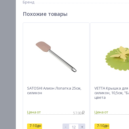
Бренд
Похожие товары
SATOSHI Алион Лопатка 25см,
VETTA Крышка для 
силикон
силикон, 10,5см, "Б
цвета
Цена от
Цена от
57.00
7-10дн
7-10дн
-
+