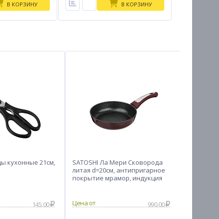
В КОРЗИНУ
В КОРЗИНУ
ы кухонные 21см,
SATOSHI Ла Мери Сковорода
Мастер Н
литая d=20см, антипригарное
универса
покрытие мрамор, индукция
пластико
145.00
990.00