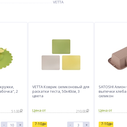
VETTA
кружки,
VETTA Коврик силиконовый для
SATOSHI Алион
абочка", 2
раскатки теста, 50х40см, 3
выпечки хлеба 
цвета
силикон
Цена от
Цена от
51.00
210.00
7-10дн
7-10дн
-
+
-
+