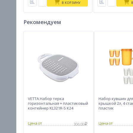
В КОРЗИНУ
Рекомендуем
VETTA Набор терка
Набор кувшин для
горизонтальная + пластиковый
крышкой 2л, 4 ста
контейнер KL321R-S К24
пластик
306.00