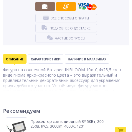
ВСЕ СПОСОБЫ ОПЛАТЫ
ПОДРОБНЕЕ О ДОСТАВКЕ
ЧАСТЫЕ ВОПРОСЫ
ОПИСАНИЕ
ХАРАКТЕРИСТИКИ
НАЛИЧИЕ В МАГАЗИНАХ
Фигура на солнечной батарее INBLOOM 10х10,4х25,5 см в
виде гнома ярко-красного цвета – это выразительный и
привлекательный декоративный аксессуар для украшения
приусадебного участка. Устойчивую фигуру можно
установить на газоне, клумбе, а также на возвышении,
например, на пне. 4 LED-диода с насадками в виде божьих
коровок светят рассеянным теплым светом шампань,
освещая выбранную зону и создавая причудливую подсветку
Рекомендуем
в темное время суток. Светильник не требует подключения к
электросети, работает от солнечной батареи. Аккумулятор
Прожектор светодиодный BY 50Вт, 200-
300 мАч обеспечивает работу до 6-8 часов без подзарядки.
250В, IP65, 3000lm, 4000K, 120°
Тип товара
Фигура садовая